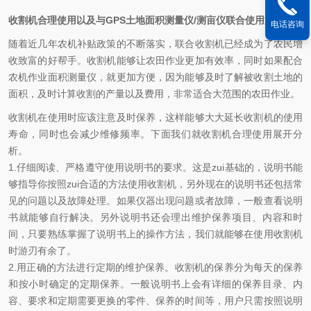
文章来源：
www.kemai17.com
收割机合理使用以及与
GPS
土地面积测量仪
/
测亩仪联合使用方法
电话咨询
随着近几年农机补贴政策的不断落实，联合收割机已经成为了农民增
收致富的好帮手。收割机能够让农田作业更加有效率，同时如果配合
农机作业面积测量仪
，就更加方便，因为能够及时了解被收割土地的
面积，及时计算收割的产量以及费用，非常适合大范围的农田作业。
收割机
在使用时应该注意及时保养，这样能够大大延长收割机的使用
寿命，同时也会减少维修频率。下面我们就收割机合理使用展开分
析。
1.
仔细阅读、严格遵守使用说明书的要求。这是zui基础的，说明书能
够指导你按照zui合适的方法使用收割机，另外现在的说明书还包括常
见的问题以及故障处理。如果仪器出现问题或者故障，一般查看说明
书就能够自行解决。另外说明书还会理出维护保养项目、内容和时
间，只要熟练掌握了说明书上的操作方法，我们就能够在使用收割机
时游刃有余了。
2.
用正确的方法进行定期的维护保养。收割机的保养分为每天的保养
和按小时确定的定期保养。一般说明书上会有详细的保养目录、内
容、要求和定期需要更换的零件、保养的时间等，用户只需按照说明