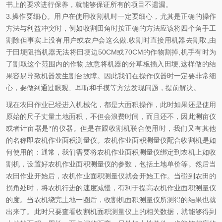
书上的要求进行保养，就能够保证所有的项目不遗漏。
3.
操作要细心。用户在使用收割机时一定要细心，尤其是正确的操作
方法与利益冲突时，例如收割田角时按正确的方法应该将四个角手工
割除但事实上没有用户或农户会这么做
.
收割时直接用机器去割取
,
由
于田埂阻挡机器无法将田埂边
50CM
或
70CM
的作物割掉
,
机手有时为
了割取这个范围内的作物
,
故意将机器的分草板插入田埂
,
这样做的结
果容易导致机器发生割台故障。因此我们在操作仪器时一定要非常细
心，要做到通过眼观、耳听和手摸等方法发现问题，提前解决。
现在农田作业已经进入机械化，都是大面积操作，此时如果还是使用
原始的尺子丈量土地面积，不但会浪费时间，而且还不，因此
测亩仪
或者
计亩器
是*的仪器。但是在跟收割机联合使用时，我们又有其他
的名称即农机作业面积测量仪。农机作业面积测量仪配合收割机是如
何使用的：通常，我们需要将农机作业面积测量仪绑定到农机上如收
割机，设置好农机作业面积测量仪的参数，包括土地单价等。然后当
农田作业开始后，农机作业面积测量仪就会开始工作。当碰到农田的
拐角处时，将农机行进的速度减慢，有利于提高农机作业面积测量仪
的度。当农机绕完土地一圈后，
收割机面积测量仪
所测得的结果也就
出来了。此时只要查看收割机面积测量仪上的相关数据，就能够得到