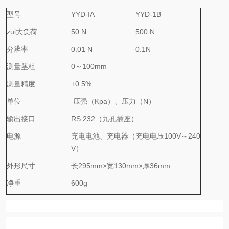
型号
YYD-IA
YYD-1B
zui大负荷
50 N
500 N
分辨率
0.01 N
0.1N
测量茎粗
0
～
100mm
测量精度
±0.5%
单位
压强（
Kpa
）、压力（
N
）
输出接口
RS 232
（九孔插座）
电源
充电电池、充电器（充电电压
100V
～
240
V
）
外形尺寸
长
295mm×
宽
130mm×
厚
36mm
净重
600g