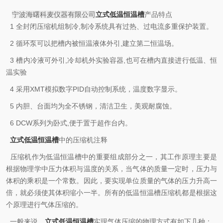
文章来源：
www.kemai17.com
宁波海曙科麦仪器有限公司
立式低温恒温槽
产品特点
1 全封闭压缩机组制冷,制冷系统具有过热、过电流多重保护装置。
2 循环泵可以把槽内被恒温液体外引,建立第二恒温场。
3 槽内冷液可外引,冷却机外实验容器,也可在槽内直接进行低温、恒
温实验
4 采用XMT模拟数字PID自动控制系统，温度数字显示。
5 内胆、台面均为全不锈钢，清洁卫生，美观耐腐蚀。
6 DCW系列为卧式,便于置于超作台内。
立式低温恒温槽
中的压缩机注释
压缩机作为低温恒温槽中的重要组成部分之一，其工作原理主要是
根据物理学中压力体积与温度的关系，当气体的质量一定时，压力与
体积的乘积是一个常数。因此，要实现单位质量的气体的压力升高一
倍，就必须使其体积缩小一半。所有的低温恒温槽压缩机都是根据这
个原理进行气体压缩的。
一般来说，
立式低温恒温槽
实现气体压缩的物理方式有如下几种：