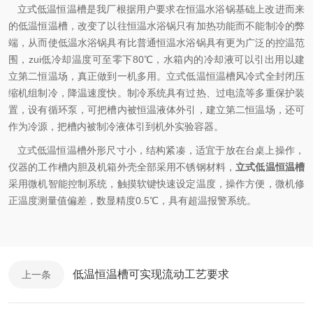
立式低温恒温槽是我厂根据用户要求在恒温水浴锅基础上改进而来
的低温恒温槽，改变了以往恒温水浴锅只有加热功能而不能制冷的弊
端，从而使低温水浴锅具有比普通恒温水浴锅具有更为广泛的控温范
围，zui低冷却温度可至零下80℃，水箱内的冷却液可以引出用以建
立第二恒温场，真正做到一机多用。立式低温恒温槽风冷式全封闭压
缩机组制冷，降温速度快。制冷系统具有过热、过电流等多重保护装
置，设有循环泵，可把槽内被恒温液体外引，建立第二恒温场，还可
作为冷源，把槽内被制冷液体引到机外实验容器。
立式低温恒温槽外形尺寸小，结构紧凑，适宜于放在台桌上操作，
仪器的工作槽内胆及机箱外壳全部采用不锈钢材料，
立式低温恒温槽
采用微机智能控制系统，触摸软键快速设定温度，操作方便，微机修
正温度测量值偏差，数显精度0.5℃，具有超温报警系统。
低温恒温槽可实现流动工艺要求
上一条