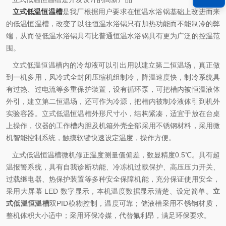
立式低温恒温槽
是我厂根据用户要求在恒温水浴锅基础上改进而来
的低温恒温槽，改变了以往恒温水浴锅只有加热功能而不能制冷的弊
端，从而使低温水浴锅具有比普通恒温水浴锅具有更为广泛的控温范
围。
立式低温恒温槽内的冷却液可以引出用以建立第二恒温场，真正做
到一机多用，风冷式全封闭压缩机组制冷，降温速度快，制冷系统具
有过热、过电流等多重保护装置，设有循环泵，可把槽内被恒温液体
外引，建立第二恒温场，还可作为冷源，把槽内被制冷液体引到机外
实验容器。立式低温恒温槽外形尺寸小，结构紧凑，适宜于放在台桌
上操作，仪器的工作槽内胆及机箱外壳全部采用不锈钢材料，采用微
机智能控制系统，触摸软键快速设定温度，操作方便。
立式低温恒温槽微机修正温度测量值偏差，数显精度0.5℃。具有超
温报警系统，具有自我诊断功能、冷冻机过载保护、高压压力开关、
过载继电器、热保护装置等多种安全保障机能，充分保证使用安全，
采用大屏幕 LED 数字显示，本机温度数据显示清楚、设定简单。
立
式低温恒温槽
双PID模糊控制，温度可靠；储液槽采用不锈钢材质，
整机体积大小适中；采用环保冷媒，代替氟利昂，满足环保要求。