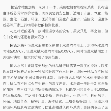
新闻来源：
www.kemai17.com
恒温水槽集加热、制冷于一体，采用微机智能控制系统，具有温
度传感器异常保护功能，确保实验的安全性。适用于计量、气象、能
源、生化、石油、环保、医药等部门及生产温度计、温控仪、温度传
感器等厂家进行物理参数的检测校准。
与之相近的还有一款叫恒温水浴的设备，虽说只是一字之差，但
它们之间的还是有很大区别！
恒温水槽
和恒温水浴主要区别在于水温均匀性上，水浴锅水温均
匀性(≤0.5℃)，恒温水槽水温均匀性(≤0.05℃)，同时恒温水槽增加了
外循环功能，极大的扩展了使用范围。
恒温水浴主要对需要加热的样品进行所需某一温度的控制，以实
现在对不同样品在同一种温控环境下作出比较，或同一样品在不同温
度下所呈现的不同状态进行比对。由于恒温水浴内的水处于静止状
态，所以在不同点会产生较小的温度差异。水浴锅一般用于对三角瓶
的加热，在不取下水浴锅盖板的情况下，只能使用容量不大于1000m
l的三角烧瓶。广泛用于化工分析、医药卫生、生物培养、科研教学、
环保、地质普查、精密计量、海洋研究、土壤分析等部门。 恒温水浴
的循环系统具有过滤功能，防止杂物进入循环系统，更好的保证了设