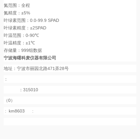
氮范围：全程
氮精度：
±5%
叶绿素范围：
0.0-99.9 SPAD
叶绿素精度：
±2SPAD
叶温范围：
0-90
℃
叶温精度：
±1
℃
存储量：
999
组数据
宁波海曙科麦仪器有限公司
地址：宁波市丽园北路
471
弄
28
号
：
：
315010
（
0
）
:
km8603
: