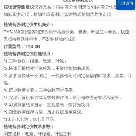
电话咨询
植物营养测定仪
仪器又名：
植株养分快测定仪
/
植株养分快速测仪
/
植
物氮素测定仪，植物叶绿素测定仪
/
便携式植物营养测定仪
植物营养测定仪
主机简介：
TYS-3N
植物营养测定仪用于检测绿素、氮素、叶温三中参数，快速
无损植物活体检测，不影响植物的成长
仪器型号：
TYS-3N
植物营养测定仪
功能特点：
*1.
三种参数（绿素、氮素、叶温）
*2.
快速无损植物活体检测，不影响植物的成长。
*3.
多参速快速一次测定：一次操作同时测定植物的叶绿素、氮素、叶
温。
*6.
历史数据查看，三种参数同时显示。
*7.
实现计算机有线或无线数据传送，便于植物养分管理和分析。
*8.
彩屏测量结果显示，直观清晰，带背光功能。
*9.
测量数据保存方便、历史数据显示直观。
*10.
充电电池，低电量显示。
植物营养测定仪
技术参数：
测定指标：氮素、叶绿素、叶温三种