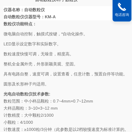
仪器名称：
自动数粒仪
电话咨询
自动数粒仪仪器型号：
KM-A
数粒仪功能特点：
微电脑自动控制，触摸式按键，*自动化操作。
LED
显示设定数字和实际数字。
数粒速度快慢可调，无噪音，精度高。
整机全金属外壳，外形新颖美观、坚固。
具有电路自整，速度可调，设置查看，任意计数，预置自停等功能。
圆形及长形种子均适用。
光电自动数粒仪
技术参数
:
数粒范围：中小样品颗粒：
0.7~4mm
×
0.7~12mm
大样品颗粒：
3~10
×
3~12 mm
计数精度：大中颗粒
2/1000
小颗粒：
4/1000
计数速度：≥
1000
粒
/3
分钟（此参数是以
2
档较慢速度为标准计算的。