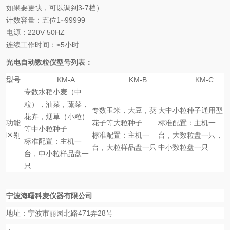
如果要更快，可以调到
3-7
档）
计数容量：五位
1~99999
电源：
220V 50HZ
连续工作时间：≥
5
小时
光电自动数粒仪
型号列表：
型号
KM-A
KM-B
KM-C
专数水稻小麦（中
粒），油菜，蔬菜，
专数玉米，大豆，葵
大中小粒种子通用型
花卉，烟草（小粒）
功能
花子等大粒种子
标准配置：主机一
等中小粒种子
区别
标准配置：主机一
台，大数粒盘一只，
标准配置：主机一
台，大粒样品盘一只
中小数粒盘一只
台，中小粒样品盘一
只
宁波海曙科麦仪器有限
公司
地址：宁波市丽园北路
471
弄
28
号