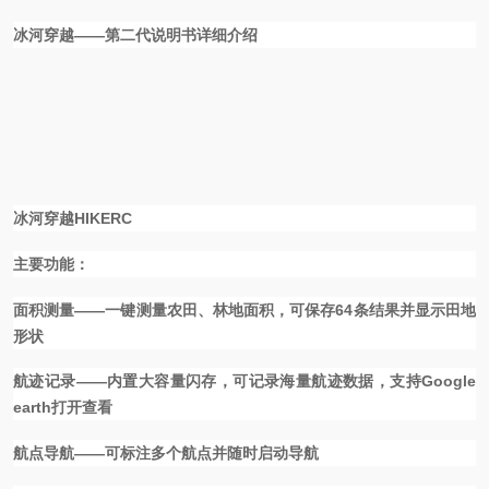
冰河穿越
——
第二代说明书详细介绍
冰河穿越
HIKERC
主要功能：
面积测量
——
一键测量农田、林地面积，可保存
64
条结果并显示田地
形状
航迹记录
——
内置大容量闪存，可记录海量航迹数据，支持
Google
earth
打开查看
航点导航
——
可标注多个航点并随时启动导航