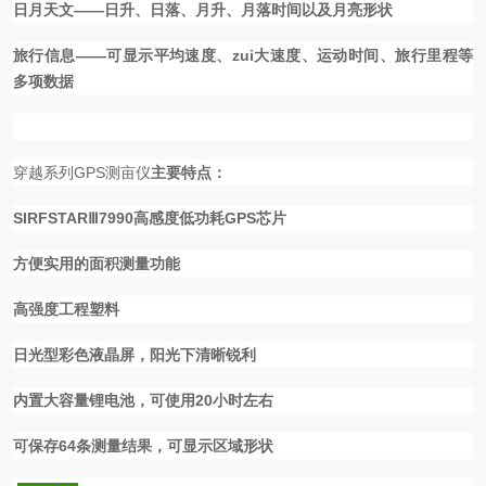
日月天文
——
日升、日落、月升、月落时间以及月亮形状
旅行信息
——
可显示平均速度、zui大速度、运动时间、旅行里程等
多项数据
穿越系列
GPS
测亩仪
主要特点：
SIRFSTARⅢ7990
高感度低功耗
GPS
芯片
方便实用的面积测量功能
高强度工程塑料
日光型彩色液晶屏，阳光下清晰锐利
内置大容量锂电池，可使用
20
小时左右
可保存
64
条测量结果，可显示区域形状