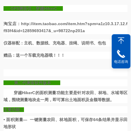
新闻来源：
www.kemai17.com
GPS
测亩仪
---
穿越
HikerC
淘宝店：
http://item.taobao.com/item.htm?spm=a1z10.3.17.12.f
f93f4&id=12859693417&_u=98722np201a
仪器标配：主机、数据线、充电器、挂绳、说明书、包包
赠品：送一个车载充电器哦！！！
电话咨询
第二代测亩软件版本
穿越
HikerC
的面积测量功能主要是针对农田、林地、水域等区
域，围绕测量地块走一周，即可
算出土地面积及金额
等数据。
主要功能：
•
面积测量
—
一键测量农田、林地面积，可保存
64
条结果并显示田
地形状