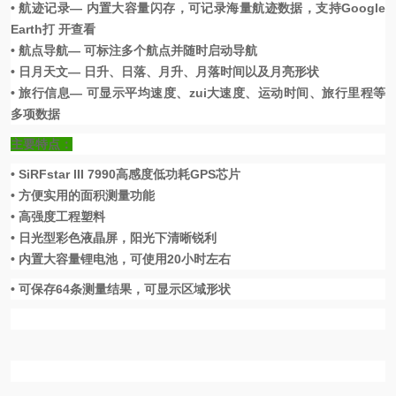
•
航迹记录
—
内置大容量闪存，可记录海量航迹数据，支持
Google
Earth
打 开查看
•
航点导航
—
可标注多个航点并随时启动导航
•
日月天文
—
日升、日落、月升、月落时间以及月亮形状
•
旅行信息
—
可显示平均速度、zui大速度、运动时间、旅行里程等
多项数据
主要特点：
• SiRFstar III 7990
高感度低功耗
GPS
芯片
•
方便实用的面积测量功能
•
高强度工程塑料
•
日光型彩色液晶屏，阳光下清晰锐利
•
内置大容量锂电池，可使用
20
小时左右
•
可保存
64
条测量结果，可显示区域形状