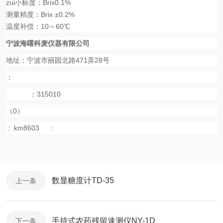
zui小标度：
Brix0.1%
测量精度：
Brix ±0.2%
温度补偿：
10
～
60
℃
宁波海曙科麦仪器有限公司
地址：宁波市丽园北路471弄28号
：
：315010
（0）
:
km8603
:
数显糖度计TD-35
上一条
手持式农药残留速测仪NY-1D
下一条