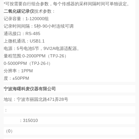
*
可按需要自行组合参数，每个传感器的采样间隔时间可单独设定。
二氧化碳记录仪
技术参数：
记录容量：
1-120000
组
记录时间间隔：
5
秒
-90
小时连续可调
通讯接口：
RS-485
上微机通讯：
USB1.1
电源：
5
号电池
5
节，
9V/2A
电源适配器。
量程范围
:0-2000PPM（TPJ-26）
0-5000PPM（TPJ-26-I）
分辨率：
1PPM
度：
±50PPM
宁波海曙科麦仪器有限公司
地址：宁波市丽园北路471弄28号
：
：315010
（0）