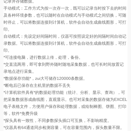
记录并存储数据。
手动模式：工作方式为按一次存一次，既可以记录当时按下去的时间
及各种环境参数，也可以随时在自动模式与手动模式之间切换，可随
时停止，可以将数据连接到计算机，软件会自动生成曲线图形，可打
印。
自动模式：先设定好间隔时间，仪器可按照设定好的间隔时间自动记
录数据。可以将数据连接到计算机，软件会自动生成曲线图形，可打
印。
*
可连接电脑，进行数据上传，处理，备份。
*
交直流两用，即可拿到野外随时随地采集数据，也可长时间放置记
录地点进行采集。
*
数据保存功能*，zui大可储存
120000
条数据。
*
断电后已保存在主机里的数据不丢失
*
计算机软件具有*的数据处理功能（统计、分析、显示、查询），可
把采集数据形成曲线图，直观显示。也可对采集的数据存储为
EXCEL
电子表格文件，方便用户保存和处理数据，或绘制棒图、饼图、打印
等，软件*免费升级
*
探头具有一致性，不同参数探头插口可互换，不影响精度。
*
仪器具有
64
通道同步检测容量，可在容量范围内，探头数量不限。