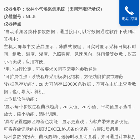
新闻来源：
www.kemai17.com
仪器名称：农林小气候采集系统（田间环境记录仪）
仪器型号：
NL-5
电话咨询
仪器特点
*
自动采集各类种参数数据，通过接口可以将数据通过软件下载到计
算机中
;
主机大屏幕中文液晶显示，薄膜式按键，可实时显示采样日期和时
间、组数、温度、湿度、光照强度、风速风向、降雨量等参数，仪器
小巧美观，应用方便。
*
用户自行设定，可按要求关闭不需要的参数通道
*
可扩展性强：系统程序采用模块化结构，方便功能扩展或屏蔽
*
数据保存功能*，zui大可储存
120000
条数据，即可在主机上查看数
据，也可导入计算机。
上位机软件功能：
*
显示每种参数过程曲线趋势，zui大值、zui小值、平均值显示查看，
放大，缩小功能，清晰明朗。
*
具有设置超限区域着色功能，显示更直观，为客户带来更多便捷。
可将存储记录的数据以
EXCEL
格式备份保存，方便以后调用。
每种参数的报表、曲线图均可选择时段查询查看，并可通过计算机打