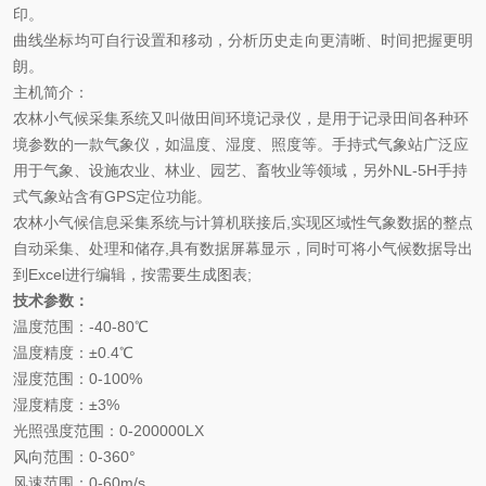
印。
曲线坐标均可自行设置和移动，分析历史走向更清晰、时间把握更明
朗。
主机简介：
农林小气候采集系统又叫做田间环境记录仪，是用于记录田间各种环
境参数的一款气象仪，如温度、湿度、照度等。手持式气象站广泛应
用于气象、设施农业、林业、园艺、畜牧业等领域，另外
NL-5H
手持
式气象站含有
GPS
定位功能。
农林小气候信息采集系统与计算机联接后
,
实现区域性气象数据的整点
自动采集、处理和储存
,
具有数据屏幕显示，同时可将小气候数据导出
到
Excel
进行编辑，按需要生成图表
;
技术参数：
温度范围：
-40-80
℃
温度精度：
±0.4
℃
湿度范围：
0-100%
湿度精度：
±3%
光照强度范围：
0-200000LX
风向范围：
0-360°
风速范围：
0-60m/s