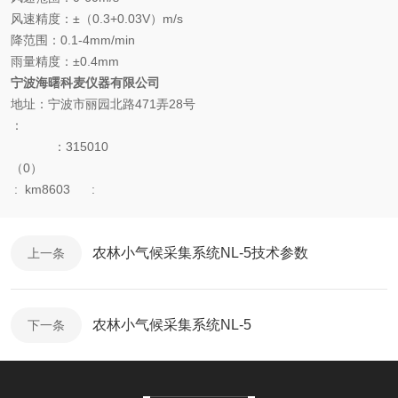
风速精度：
±
（
0.3+0.03V
）
m/s
降范围：
0.1-4mm/min
雨量精度：
±0.4mm
宁波海曙科麦仪器有限公司
地址：宁波市丽园北路471弄28号
：
：315010
（0）
:
km8603
:
农林小气候采集系统NL-5技术参数
上一条
农林小气候采集系统NL-5
下一条