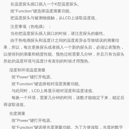
在温度探头插口插入一个
K
型温度探头。
按
“Function”
键选择温度测量功能。
把温度探头与被测物接触，从
LCD
上读取温度值。
注意事项（热电偶） ：
当你把温度探头插入插口的时候，请注意探头的极性。
由于热电偶探头和温度计之间的温度差异会导致错误的测量结
果，所以，每次更换探头或者插入一个新的探头后，必须让表预热，
以便得到的测量和精度性能。预热过程需要几分钟，并且只有当探头
所处的温度环境与温度计有差别的时候才用预热。
湿度和环境温度测量
按
“Power”
键打开电源。
按
“Function”
键选择相对湿度测量功能。
与此同时，
LCD
上将显示相对湿度和温度读值。
每换一个环境，需要几分钟的时间，读数才能稳定下来，稳定后
再读取读值。
光度测量
按
“Power”
键打开电源。
按
“Function”
键选择光度测量功能。为了方便读取，光度的数字