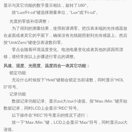
显示与其它功能的数字显示相比，旋转了
180°
。
按
“Lux/Ft-cd”
键选择测量单位，
“Lux”
或
“Ft-cd”
。
光度的零值补偿调整：
为了得到的测量结果，使用前请调零。把仪表末端的光传感器放
在桌面或者其它的平面下，确保没有光线能照射到光传感器上。然后
按
“Unit/Zero”
键使仪表读数归零。
零点会随着环境温度变化、电池电量变化或者其他的原因而漂
移，请经常按以上步骤进行零点的调整。
风速、湿度、光照度、温度四合一表其它功能：
锁定功能
无论什么时候按下
“Hold”
键都会锁定当前读数，同时显示
“HOL
D”
符号。
记录功能
数据记录功能记录、显示zui大
/
zui小读值。按
“Max./Min.”
键开始
数据记录，同时
LCD
上会显示
“REC”
符号。
以下操作在
“REC”
符号显示的情况下进行：
按一下
“Max./Min.”
键，
LCD
上会显示
“Max”
符号，同时显示zui大
读值。