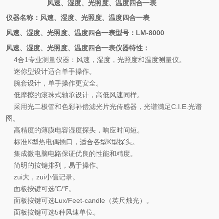
风速、湿度、光照度、温度四合一表
仪器名称：风速、湿度、光照度、温度四合一表
风速、湿度、光照度、温度四合一表型号：
LM-8000
风速、湿度、光照度、温度四合一表仪器特性：
4
合
1
专业测量仪器：风速，湿度，光照度和温度测量仪。
迷你型设计适合单手操作。
腕套设计，单手操作更安全。
低摩擦的滚珠式轴承设计，高低风速同样。
采用光二极管和色彩补偿滤光片光传感器，光谱满足
C.I.E.
光谱
图。
高精度的薄膜电容湿度探头，响应时间短。
标准
K
型热电偶插口，适合各型
K
型探头。
集成微电脑电路保证优良的性能和精度。
简明的按键排列，易于操作。
zui大，zui小值记录。
面板按键可选
℃
/
℉
。
面板按键可选
Lux/Feet-candle
（英尺烛光）。
面板按键可选
5
种风速单位。