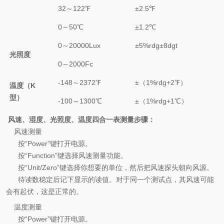
32～122℉
±2.5℉
0～50℃
±1.2℃
0～20000Lux
±5%rdg±8dgt
光照度
0～2000Fc
-148～2372℉
±（1%rdg+2℉）
温度（K
型）
-100～1300℃
±（1%rdg+1℃）
风速、湿度、光照度、温度四合一表测量步骤：
风速测量
按“Power”键打开电源。
按“Function”键选择风速测量功能。
按“Unit/Zero”键选择你想要的单位，然后把风速探头朝向风源。
待读数稳定后记下显示的读值。对于同一个测试点，其风速可能
会有起伏，这是正常的。
温度测量
按
“Power”
键打开电源。