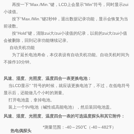
再按一下
“Max./Min.”
键，
LCD
上会显示
“Min”
符号，同时显示zui
小读值。
按下
“Max./Min.”
键
2
秒钟，退出数据记录功能，显示会恢复为当
前读数。
按
“Hold”
键，清除zui大
/
zui小读值的纪录，以前的zui大
/
zui小值
会被删除，回到记录功能继续记录。
自动关机功能
为了延长电池寿命，本仪表设有自动关机功能。自动关机时间为
不操作
10
分钟。
风速、湿度、光照度、温度四合一表更换电池：
当
LCD
显示
“ ”
符号的时候，就应该更换电池了，不过，在低电符号
显示后，还能做几个小时的测量。
打开电池盖，拿掉电池。
装上一个
9V
电池（碱性或高能电池），然后装回电池盖。
风速、湿度、光照度、温度四合一表的可选温度探头和其它附件：
*测量范围：-40～250℃（-40～482℉）
热电偶探头