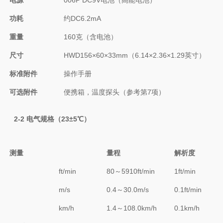
功耗
约DC6.2mA
重量
160克（含电池）
尺寸
HWD156×60×33mm（6.14×2.36×1.29英寸）
标准附件
操作手册
可选附件
便携箱，温度探头（参考第7项）
2-2
电气规格（
23±5
℃
）
测量
量程
解析度
ft/min
80～5910ft/min
1ft/min
m/s
0.4～30.0m/s
0.1ft/min
km/h
1.4～108.0km/h
0.1km/h