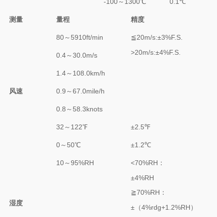
-100～1300℃
0.1℃
测量
量程
精度
80～5910ft/min
≦20m/s:±3%F.S.
>20m/s:±4%F.S.
0.4～30.0m/s
1.4～108.0km/h
风速
0.9～67.0mile/h
0.8～58.3knots
32～122℉
±2.5℉
0～50℃
±1.2℃
10～95%RH
<70%RH：
±4%RH
≧70%RH：
湿度
±（4%rdg+1.2%RH）