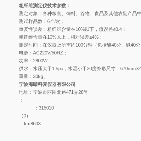
粗纤维测定仪技术参数：
测定对象：各种粮食、饲料、谷物、食品及其他农副产品
测试样品数：
6
个
/
次；
重复性误差：粗纤维含量在
10%
以下，值误差
≤0.4
；
粗纤维含量在
10%
以上，相对误差
≤4%
；
测定时间：在仪器上所需约
100
分钟（包括酸
40
分、碱
40
分
电源：
AC220V/50HZ
；
功率：
2800W
；
供水：水压大于
1.5pa
，水温小于
20
度外形尺寸：
670mmX
重量：
30kg
。
宁波海曙科麦仪器有限公司
地址：宁波市丽园北路471弄28号
：
：315010
（0）
:
km8603
: