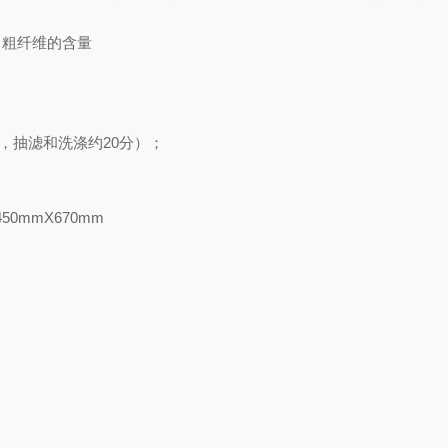
中粗纤维的含量
，抽滤和洗涤约
20
分）；
450mmX670mm