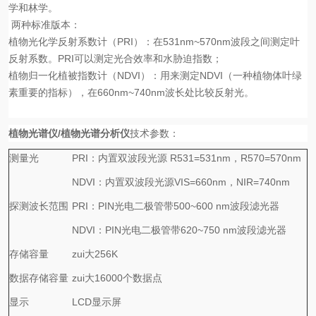
学和林学。
两种标准版本：
植物光化学反射系数计（
PRI
）：在
531nm~570nm
波段之间测定叶
反射系数。
PRI
可以测定光合效率和水胁迫指数；
植物归一化植被指数计（
NDVI
）：用来测定
NDVI
（一种植物体叶绿
素重要的指标），在
660nm~740nm
波长处比较反射光。
植物光谱仪
/
植物光谱分析仪
技术参数：
测量光
PRI
：内置双波段光源
R531=531nm
，
R570=570nm
NDVI
：内置双波段光源
VIS=660nm
，
NIR=740nm
探测波长范围
PRI
：
PIN
光电二极管带
500~600 nm
波段滤光器
NDVI
：
PIN
光电二极管带
620~750 nm
波段滤光器
存储容量
zui大
256K
数据存储容量
zui大
16000
个数据点
显示
LCD
显示屏