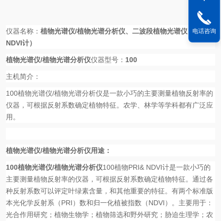
新闻来源：
www.kemai17.com
仪器名称：
植物光谱仪
/
植物光谱分析仪
、
二波段植物光谱仪（
PRI&
电话咨询
NDVI
计）
植物光谱仪
/
植物光谱分析仪
仪器型号：
100
主机简介：
100
植物光谱仪
/
植物光谱分析仪是一款小巧的主要测量植物反射率的
仪器，可根据反射系数确定植物特征。农学、林学等学科都有广泛应
用。
植物光谱仪
/
植物光谱分析仪
用途：
100
植物光谱仪
/
植物光谱分析仪
100
植物
PRI& NDVI
计是一款小巧的
主要测量植物反射率的仪器，可根据反射系数确定植物特征。通过各
种反射系数可以评定叶绿素含量，和其他重要的特征。有两个标准版
本光化学反射系（
PRI
）数和归一化植被指数（
NDVI
）。主要用于：
光合作用研究；植物生物学；植物筛选和野外研究；胁迫生理学；农