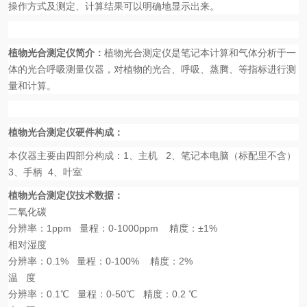
操作方式及测定、计算结果可以明确地显示出来。
植物光合测定仪
简介
：
植物光合测定仪是笔记本计算和气体分析于一
体的光合呼吸测量仪器，对植物的光合、呼吸、蒸腾、等指标进行测
量和计算。
植物光合测定仪
硬件构成：
本仪器主要由四部分构成：
1
、主机
2
、笔记本电脑（标配里不含）
3
、手柄
4
、叶室
植物光合测定仪
技术数据：
二氧化碳
分辨率：
1ppm
量程：
0-1000ppm
精度：
±1%
相对湿度
分辨率：
0.1%
量程：
0-100%
精度：
2%
温
度
分辨率：
0.1
℃
量程：
0-50
℃
精度：
0.2
℃