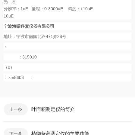
光
照
分辨率：
1uE
量程：
0-3000uE
精度：
±10uE
10uE
宁波海曙科麦仪器有限公司
地址：宁波市丽园北路471弄28号
：
：315010
（0）
:
km8603
:
叶面积测定仪的简介
上一条
植物营养测定仪的主要功能
下一条