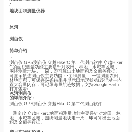
/
地块面积测量仪器
冰河
测亩仪
简单介绍
：
测亩仪
GPS
测亩仪
穿越
HikerC
第二代测亩软件
穿越
Hiker
C
的面积测量功能主要是针对农田、林地、水域等区域，
围绕测量地块走一周，即可算出土地面积及金额等数据。
可显示轨迹测亩仪主要功能：
•
面积测量
—
一键测量农田、
林地面积，可保存
64
条结果并显示田地形状
•
航迹记录
—
内
置大容量闪存，可记录海量航迹数据，支持
Google Earth
打开查看
•
冰河测亩仪
的详细介绍：
测亩仪
GPS
测亩仪
穿越
HikerC
第二代测亩软件
测亩仪 穿越
HikerC
的面积测量功能主要是针对农田、林
地、水域等区域，围绕测量地块走一周，即可算出土地面
积及金额等数据。
产品实物图拍摄
：