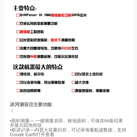
冰河
测亩仪主要功能
：
•
面积测量
—
一键测量农田、林地面积，可保存
64
条结果
并显示田地形状
•
航迹记录
—
内置大容量闪存，可记录海量航迹数据，支持
Google Earth
打开查看