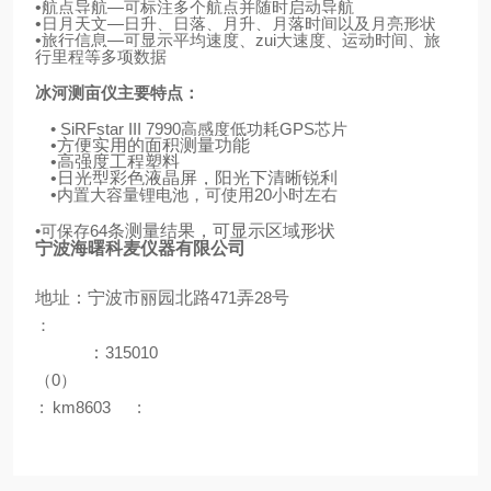
•
航点导航
—
可标注多个航点并随时启动导航
•
日月天文
—
日升、日落、月升、月落时间以及月亮形状
•
旅行信息
—
可显示平均速度、zui大速度、运动时间、旅
行里程等多项数据
冰河测亩仪主要特点：
• SiRFstar III 7990
高感度低功耗
GPS
芯片
•
方便实用的面积测量功能
•
高强度工程塑料
•
日光型彩色液晶屏，阳光下清晰锐利
•
内置大容量锂电池，可使用
20
小时左右
•
64
条测量结果，可显示区域形状
可保存
宁波海曙科麦仪器有限公司
地址：宁波市丽园北路
471
弄
28
号
：
：
315010
（
0
）
:
km8603
: