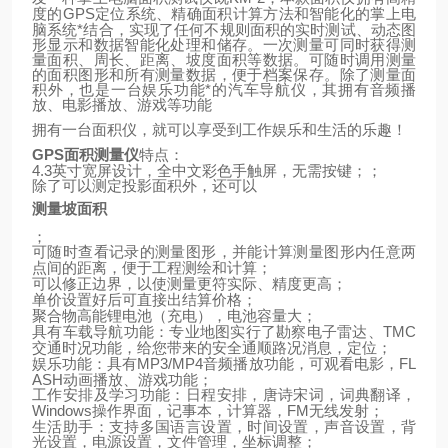
GPS
定位系统、精确面积计算方法和智能化的掌上电
度的
脑系统*结合，实现了任何不规则面积的实时测试、动态图
形显示和数据智能化处理和储存。一次测量可同时获得测
量面积、周长、距离、坡度面积等数据。可随时调用测量
的面积图形和所有测量数据，便于档案保存。除了测量面
积外，也是一台娱乐功能*的汽车导航仪，其拥有音频播
放、电影播放、游戏等功能
拥有一台面积仪，就可以享受到工作娱乐和生活的乐趣！
GPS
面积测量仪
特点：
4.3
英寸宽屏设计，全中文彩色手触屏，无需按键；；
除了可以测定投影面积外，还可以
测量坡面积
；
可随时查看记录的测量图形，并能计算测量图形内任意两
点间的距离，便于工程测绘和计算；
可以修正边界，以使测量更符实际、精度更高；
单价设置好后可直接出结算价格；
聚合物高能锂电池（充电），电池容量大；
TMC
具有车载导航功能：专业地图实行了勘察电子雷达、
交通时况功能，给您带来的安全通顺路况消息，定位；
MP3/MP4
FL
娱乐功能：具有
音频播放功能，可观看电影，
ASH
动画播放、游戏功能；
工作安排及学习功能：日程安排，唐诗宋词，词典翻译，
Windows
FM
操作界面，记事本，计算器，
无线发射；
生活助手：支持多国语言设置，时间设置，声音设置，背
光设置，电源设置，文件管理，坐标调整；