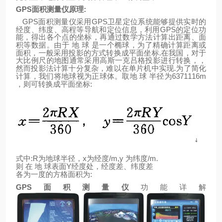
GPS
面积测量仪原理
:
GPS
GPS
面积测量仪采用
卫星定位系统能够提供实时的
GPS
经度、纬度、高程等导航和定位信息，利用
的定位功
能，得出各个点的坐标，再通过数学方法计算出距离、面
积等数据。由于
地
球
是一个椭球，为了精确计算距离或
.
面积，一般采用投影的方式转换成平面坐标
在我国，对于
大比例尺的地图通常采用高斯一克吕格投影进行转换，，
.
然而投影法计算十分复杂，难以在单片机中实现
为了简化
6371116m
计算，我们将地球视为正球体。取地
球
半径为
:
，则可转换成平面坐标
:R
x
/m,y
/m.
式中
为地球半径，
为经度
为纬度
Y
则
在
地
球表面
经度处，经度差、纬度差
:
各为一度的方格面积为
GPS
面积测量仪
功能详解