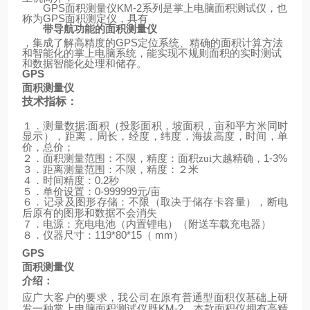
GPS
面积测量仪
KM-2
系列是掌上电脑面积测试仪，也
称为
GPS
面积测定仪，具有
带导航功能的面积测量仪
，集成了解高精度的
GPS
定位系统、精确的面积计算方法
和智能化的掌上电脑系统，能实现不规则面积的实时测试
和数据智能化处理和储存。
GPS
面积测量仪
技术指标：
:
１．测量数据
面积（投影面积，坡面积，亩和平方米同时
显示），距离，周长，经度，纬度，海拔高度，时间，单
价，总价；
1-3%
２．面积测量范围：不限，精度：面积zui大越精确，
３．距离测量范围：不限，精度：２米
0.2
４．时间精度：
秒
0-999999
/
５．单价设置：
元
亩
６．记录及图形存储：不限（取决于储存卡容量），断电
后原有的图形和数据不会消失
（
）
７．电源：充电电池（内置锂电）
附送车载充电器
119*80*15
mm
）
８．仪器尺寸：
（
GPS
面积测量仪
介绍：
应广大客户的要求，我公司在原有普通型面积仪基础上研
KM-2
发一种掌上电脑面积测试仪既
，本款面积仪拥有高精