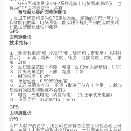
GPS
面积测量仪
KM-2
系列是掌上电脑面积测试仪，也
称为
GPS
面积测定仪，具有
带导航功能的面积测量仪
，集成了解高精度的
GPS
定位系统、精确的面积计算方法
和智能化的掌上电脑系统，能实现不规则面积的实时测试
和数据智能化处理和储存。
GPS
面积测量仪
技术指标：
:
１．测量数据
面积（投影面积，坡面积，亩和平方米同时
显示），距离，周长，经度，纬度，海拔高度，时间，单
价，总价；
1-3%
２．面积测量范围：不限，精度：面积zui大越精确，
３．距离测量范围：不限，精度：２米
0.2
４．时间精度：
秒
0-999999
/
５．单价设置：
元
亩
６．记录及图形存储：不限（取决于储存卡容量），断电
后原有的图形和数据不会消失
（
）
７．电源：充电电池（内置锂电）
附送车载充电器
119*80*15
mm
）
８．仪器尺寸：
（
GPS
面积测量仪
介绍：
应广大客户的要求，我公司在原有普通型面积仪基础上研
KM-2
发一种掌上电脑面积测试仪既
，本款面积仪拥有高精