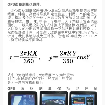
GPS
面积测量仪原理
:
GPS
GPS
面积测量仪采用
卫星定位系统能够提供实时的
GPS
经度、纬度、高程等导航和定位信息，利用
的定位功
能，得出各个点的坐标，再通过数学方法计算出距离、面
积等数据。由于
地
球
是一个椭球，为了精确计算距离或
.
面积，一般采用投影的方式转换成平面坐标
在我国，对于
大比例尺的地图通常采用高斯一克吕格投影进行转换，，
.
然而投影法计算十分复杂，难以在单片机中实现
为了简化
6371116m
计算，我们将地球视为正球体。取地
球
半径为
:
，则可转换成平面坐标
:R
x
/m,y
/m.
式中
为地球半径，
为经度
为纬度
Y
则
在
地
球表面
经度处，经度差、纬度差
:
各为一度的方格面积为
GPS
面积测量仪
功能详解