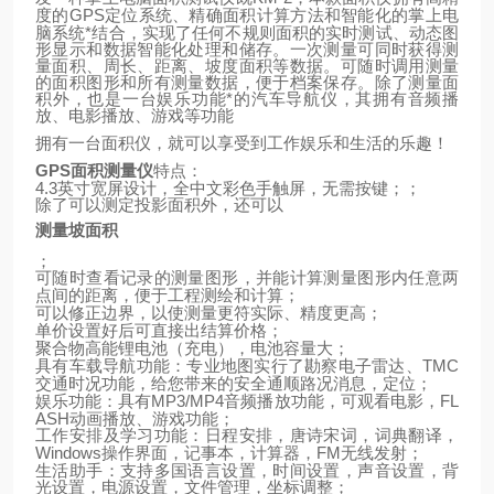
GPS
定位系统、精确面积计算方法和智能化的掌上电
度的
脑系统*结合，实现了任何不规则面积的实时测试、动态图
形显示和数据智能化处理和储存。一次测量可同时获得测
量面积、周长、距离、坡度面积等数据。可随时调用测量
的面积图形和所有测量数据，便于档案保存。除了测量面
积外，也是一台娱乐功能*的汽车导航仪，其拥有音频播
放、电影播放、游戏等功能
拥有一台面积仪，就可以享受到工作娱乐和生活的乐趣！
GPS
面积测量仪
特点：
4.3
英寸宽屏设计，全中文彩色手触屏，无需按键；；
除了可以测定投影面积外，还可以
测量坡面积
；
可随时查看记录的测量图形，并能计算测量图形内任意两
点间的距离，便于工程测绘和计算；
可以修正边界，以使测量更符实际、精度更高；
单价设置好后可直接出结算价格；
聚合物高能锂电池（充电），电池容量大；
TMC
具有车载导航功能：专业地图实行了勘察电子雷达、
交通时况功能，给您带来的安全通顺路况消息，定位；
MP3/MP4
FL
娱乐功能：具有
音频播放功能，可观看电影，
ASH
动画播放、游戏功能；
工作安排及学习功能：日程安排，唐诗宋词，词典翻译，
Windows
FM
操作界面，记事本，计算器，
无线发射；
生活助手：支持多国语言设置，时间设置，声音设置，背
光设置，电源设置，文件管理，坐标调整；