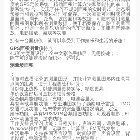
GPS
定位系统、精确面积计算方法和智能化的掌上电
度的
脑系统*结合，实现了任何不规则面积的实时测试、动态图
形显示和数据智能化处理和储存。一次测量可同时获得测
量面积、周长、距离、坡度面积等数据。可随时调用测量
的面积图形和所有测量数据，便于档案保存。除了测量面
积外，也是一台娱乐功能*的汽车导航仪，其拥有音频播
放、电影播放、游戏等功能
拥有一台面积仪，就可以享受到工作娱乐和生活的乐趣！
GPS
面积测量仪
特点：
4.3
英寸宽屏设计，全中文彩色手触屏，无需按键；；
除了可以测定投影面积外，还可以
测量坡面积
；
可随时查看记录的测量图形，并能计算测量图形内任意两
点间的距离，便于工程测绘和计算；
可以修正边界，以使测量更符实际、精度更高；
单价设置好后可直接出结算价格；
聚合物高能锂电池（充电），电池容量大；
TMC
具有车载导航功能：专业地图实行了勘察电子雷达、
交通时况功能，给您带来的安全通顺路况消息，定位；
MP3/MP4
FL
娱乐功能：具有
音频播放功能，可观看电影，
ASH
动画播放、游戏功能；
工作安排及学习功能：日程安排，唐诗宋词，词典翻译，
Windows
FM
操作界面，记事本，计算器，
无线发射；
生活助手：支持多国语言设置，时间设置，声音设置，背
光设置，电源设置，文件管理，坐标调整；