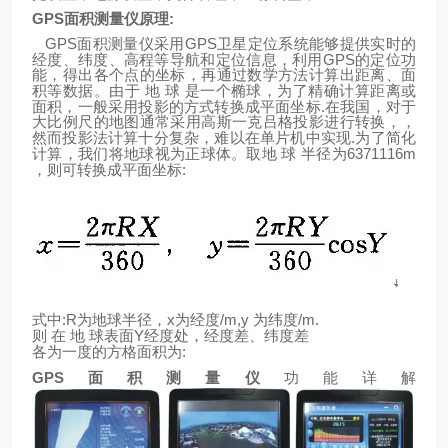
GPS
面积测量仪原理
:
GPS
GPS
面积测量仪采用
卫星定位系统能够提供实时的
GPS
经度、纬度、高程等导航和定位信息，利用
的定位功
能，得出各个点的坐标，再通过数学方法计算出距离、面
积等数据。由于
地
球
是一个椭球，为了精确计算距离或
.
面积，一般采用投影的方式转换成平面坐标
在我国，对于
大比例尺的地图通常采用高斯一克吕格投影进行转换，，
.
然而投影法计算十分复杂，难以在单片机中实现
为了简化
6371116m
计算，我们将地球视为正球体。取地
球
半径为
:
，则可转换成平面坐标
:R
x
/m,y
/m.
式中
为地球半径，
为经度
为纬度
Y
则
在
地
球表面
经度处，经度差、纬度差
:
各为一度的方格面积为
GPS
面积测量仪
功能详解