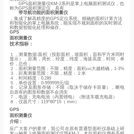
GPS
面积测量仪
KM-2
系列是掌上电脑面积测试仪，也
称为
GPS
面积测定仪，具有
带导航功能的面积测量仪
，集成了解高精度的
GPS
定位系统、精确的面积计算方法
和智能化的掌上电脑系统，能实现不规则面积的实时测试
和数据智能化处理和储存。
GPS
面积测量仪
技术指标：
:
１．测量数据
面积（投影面积，坡面积，亩和平方米同时
显示），距离，周长，经度，纬度，海拔高度，时间，单
价，总价；
1-3%
２．面积测量范围：不限，精度：面积zui大越精确，
３．距离测量范围：不限，精度：２米
0.2
４．时间精度：
秒
0-999999
/
５．单价设置：
元
亩
６．记录及图形存储：不限（取决于储存卡容量），断电
后原有的图形和数据不会消失
（
）
７．电源：充电电池（内置锂电）
附送车载充电器
119*80*15
mm
）
８．仪器尺寸：
（
GPS
面积测量仪
介绍：
应广大客户的要求，我公司在原有普通型面积仪基础上研
KM-2
发一种掌上电脑面积测试仪既
，本款面积仪拥有高精