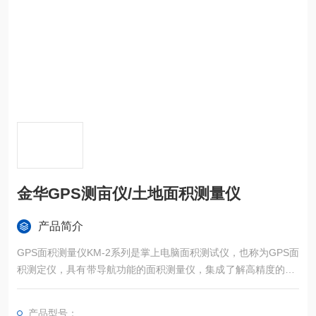
金华GPS测亩仪/土地面积测量仪
产品简介
GPS面积测量仪KM-2系列是掌上电脑面积测试仪，也称为GPS面
积测定仪，具有带导航功能的面积测量仪，集成了解高精度的GP
S定位系统、精确的面积计算方法和智能化的掌上电脑系统，能
实现不规则面积的实时测试和数据智能化处理和储存。
产品型号：