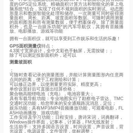
GPS
定位系统、精确面积计算方法和智能化的掌上电
度的
脑系统*结合，实现了任何不规则面积的实时测试、动态图
形显示和数据智能化处理和储存。一次测量可同时获得测
量面积、周长、距离、坡度面积等数据。可随时调用测量
的面积图形和所有测量数据，便于档案保存。除了测量面
积外，也是一台娱乐功能*的汽车导航仪，其拥有音频播
放、电影播放、游戏等功能
拥有一台面积仪，就可以享受到工作娱乐和生活的乐趣！
GPS
面积测量仪
特点：
4.3
英寸宽屏设计，全中文彩色手触屏，无需按键；；
除了可以测定投影面积外，还可以
测量坡面积
；
可随时查看记录的测量图形，并能计算测量图形内任意两
点间的距离，便于工程测绘和计算；
可以修正边界，以使测量更符实际、精度更高；
单价设置好后可直接出结算价格；
聚合物高能锂电池（充电），电池容量大；
TMC
具有车载导航功能：专业地图实行了勘察电子雷达、
交通时况功能，给您带来的安全通顺路况消息，定位；
MP3/MP4
FL
娱乐功能：具有
音频播放功能，可观看电影，
ASH
动画播放、游戏功能；
工作安排及学习功能：日程安排，唐诗宋词，词典翻译，
Windows
FM
操作界面，记事本，计算器，
无线发射；
生活助手：支持多国语言设置，时间设置，声音设置，背
光设置，电源设置，文件管理，坐标调整；