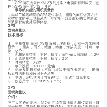
GPS
面积测量仪
KM-2
系列是掌上电脑面积测试仪，也
称为
GPS
面积测定仪，具有
带导航功能的面积测量仪
，集成了解高精度的
GPS
定位系统、精确的面积计算方法
和智能化的掌上电脑系统，能实现不规则面积的实时测试
和数据智能化处理和储存。
GPS
面积测量仪
技术指标：
:
１．测量数据
面积（投影面积，坡面积，亩和平方米同时
显示），距离，周长，经度，纬度，海拔高度，时间，单
价，总价；
1-3%
２．面积测量范围：不限，精度：面积zui大越精确，
３．距离测量范围：不限，精度：２米
0.2
４．时间精度：
秒
0-999999
/
５．单价设置：
元
亩
６．记录及图形存储：不限（取决于储存卡容量），断电
后原有的图形和数据不会消失
（
）
７．电源：充电电池（内置锂电）
附送车载充电器
119*80*15
mm
）
８．仪器尺寸：
（
GPS
面积测量仪
介绍：
应广大客户的要求，我公司在原有普通型面积仪基础上研
KM-2
发一种掌上电脑面积测试仪既
，本款面积仪拥有高精