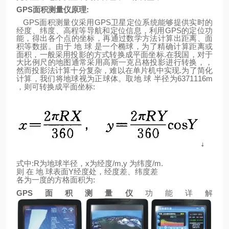
GPS
面积测量仪原理
:
GPS
GPS
面积测量仪采用
卫星定位系统能够提供实时的
GPS
经度、纬度、高程等导航和定位信息，利用
的定位功
能，得出各个点的坐标，再通过数学方法计算出距离、面
积等数据。由于
地
球
是一个椭球，为了精确计算距离或
.
面积，一般采用投影的方式转换成平面坐标
在我国，对于
大比例尺的地图通常采用高斯一克吕格投影进行转换，，
.
然而投影法计算十分复杂，难以在单片机中实现
为了简化
6371116m
计算，我们将地球视为正球体。取地
球
半径为
:
，则可转换成平面坐标
:R
x
/m,y
/m.
式中
为地球半径，
为经度
为纬度
Y
则
在
地
球表面
经度处，经度差、纬度差
:
各为一度的方格面积为
GPS
面积测量仪
功能详解