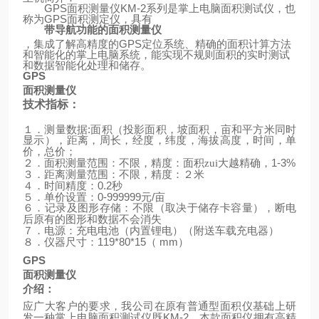
GPS
面积测量仪
KM-2
系列是掌上电脑面积测试仪，也
称为
GPS
面积测定仪，具有
带导航功能的面积测量仪
，集成了解高精度的
GPS
定位系统、精确的面积计算方法
和智能化的掌上电脑系统，能实现不规则面积的实时测试
和数据智能化处理和储存。
GPS
面积测量仪
技术指标：
:
１．测量数据
面积（投影面积，坡面积，亩和平方米同时
显示），距离，周长，经度，纬度，海拔高度，时间，单
价，总价；
1-3%
２．面积测量范围：不限，精度：面积zui大越精确，
３．距离测量范围：不限，精度：２米
0.2
４．时间精度：
秒
0-999999
/
５．单价设置：
元
亩
６．记录及图形存储：不限（取决于储存卡容量），断电
后原有的图形和数据不会消失
（
）
７．电源：充电电池（内置锂电）
附送车载充电器
119*80*15
mm
）
８．仪器尺寸：
（
GPS
面积测量仪
介绍：
应广大客户的要求，我公司在原有普通型面积仪基础上研
KM-2
发一种掌上电脑面积测试仪既
，本款面积仪拥有高精