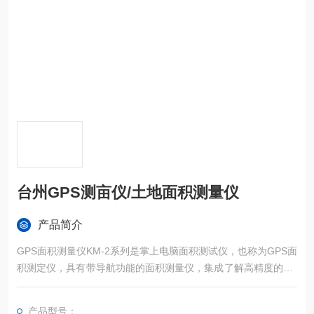
台州GPS测亩仪/土地面积测量仪
产品简介
GPS面积测量仪KM-2系列是掌上电脑面积测试仪，也称为GPS面
积测定仪，具有带导航功能的面积测量仪，集成了解高精度的GP
S定位系统、精确的面积计算方法和智能化的掌上电脑系统，能
实现不规则面积的实时测试和数据智能化处理和储存。
产品型号：