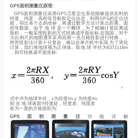
GPS
面积测量仪原理
:
GPS
GPS
面积测量仪采用
卫星定位系统能够提供实时的
GPS
经度、纬度、高程等导航和定位信息，利用
的定位功
能，得出各个点的坐标，再通过数学方法计算出距离、面
积等数据。由于
地
球
是一个椭球，为了精确计算距离或
.
面积，一般采用投影的方式转换成平面坐标
在我国，对于
大比例尺的地图通常采用高斯一克吕格投影进行转换，，
.
然而投影法计算十分复杂，难以在单片机中实现
为了简化
6371116m
计算，我们将地球视为正球体。取地
球
半径为
:
，则可转换成平面坐标
:R
x
/m,y
/m.
式中
为地球半径，
为经度
为纬度
Y
则
在
地
球表面
经度处，经度差、纬度差
:
各为一度的方格面积为
GPS
面积测量仪
功能详解