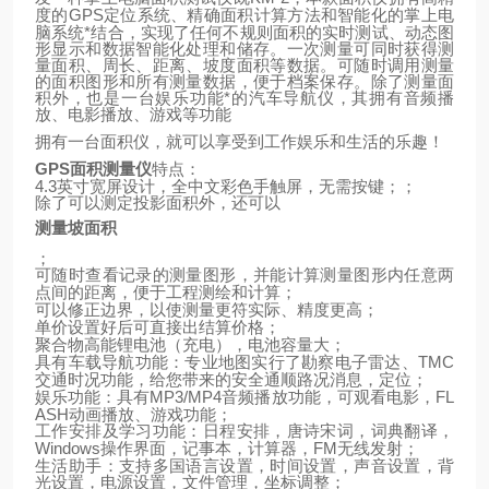
GPS
定位系统、精确面积计算方法和智能化的掌上电
度的
脑系统*结合，实现了任何不规则面积的实时测试、动态图
形显示和数据智能化处理和储存。一次测量可同时获得测
量面积、周长、距离、坡度面积等数据。可随时调用测量
的面积图形和所有测量数据，便于档案保存。除了测量面
积外，也是一台娱乐功能*的汽车导航仪，其拥有音频播
放、电影播放、游戏等功能
拥有一台面积仪，就可以享受到工作娱乐和生活的乐趣！
GPS
面积测量仪
特点：
4.3
英寸宽屏设计，全中文彩色手触屏，无需按键；；
除了可以测定投影面积外，还可以
测量坡面积
；
可随时查看记录的测量图形，并能计算测量图形内任意两
点间的距离，便于工程测绘和计算；
可以修正边界，以使测量更符实际、精度更高；
单价设置好后可直接出结算价格；
聚合物高能锂电池（充电），电池容量大；
TMC
具有车载导航功能：专业地图实行了勘察电子雷达、
交通时况功能，给您带来的安全通顺路况消息，定位；
MP3/MP4
FL
娱乐功能：具有
音频播放功能，可观看电影，
ASH
动画播放、游戏功能；
工作安排及学习功能：日程安排，唐诗宋词，词典翻译，
Windows
FM
操作界面，记事本，计算器，
无线发射；
生活助手：支持多国语言设置，时间设置，声音设置，背
光设置，电源设置，文件管理，坐标调整；