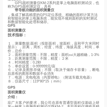
GPS
面积测量仪
KM-2
系列是掌上电脑面积测试仪，也
称为
GPS
面积测定仪，具有
带导航功能的面积测量仪
，集成了解高精度的
GPS
定位系统、精确的面积计算方法
和智能化的掌上电脑系统，能实现不规则面积的实时测试
和数据智能化处理和储存。
GPS
面积测量仪
技术指标：
:
１．测量数据
面积（投影面积，坡面积，亩和平方米同时
显示），距离，周长，经度，纬度，海拔高度，时间，单
价，总价；
1-3%
２．面积测量范围：不限，精度：面积zui大越精确，
３．距离测量范围：不限，精度：２米
0.2
４．时间精度：
秒
0-999999
/
５．单价设置：
元
亩
６．记录及图形存储：不限（取决于储存卡容量），断电
后原有的图形和数据不会消失
（
）
７．电源：充电电池（内置锂电）
附送车载充电器
119*80*15
mm
）
８．仪器尺寸：
（
GPS
面积测量仪
介绍：
应广大客户的要求，我公司在原有普通型面积仪基础上研
KM-2
发一种掌上电脑面积测试仪既
，本款面积仪拥有高精