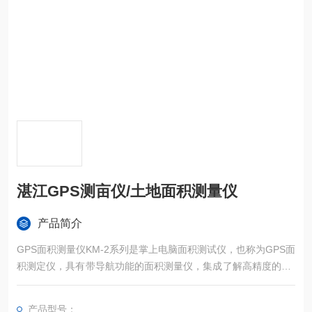
湛江GPS测亩仪/土地面积测量仪
产品简介
GPS面积测量仪KM-2系列是掌上电脑面积测试仪，也称为GPS面
积测定仪，具有带导航功能的面积测量仪，集成了解高精度的GP
S定位系统、精确的面积计算方法和智能化的掌上电脑系统，能
实现不规则面积的实时测试和数据智能化处理和储存。
产品型号：