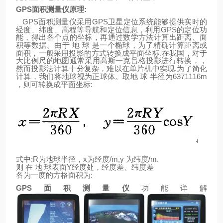
GPS
面积测量仪原理
:
GPS
GPS
面积测量仪采用
卫星定位系统能够提供实时的
GPS
经度、纬度、高程等导航和定位信息，利用
的定位功
能，得出各个点的坐标，再通过数学方法计算出距离、面
积等数据。由于
地
球
是一个椭球，为了精确计算距离或
.
面积，一般采用投影的方式转换成平面坐标
在我国，对于
大比例尺的地图通常采用高斯一克吕格投影进行转换，，
.
然而投影法计算十分复杂，难以在单片机中实现
为了简化
6371116m
计算，我们将地球视为正球体。取地
球
半径为
:
，则可转换成平面坐标
:R
x
/m,y
/m.
式中
为地球半径，
为经度
为纬度
Y
则
在
地
球表面
经度处，经度差、纬度差
:
各为一度的方格面积为
GPS
面积测量仪
功能详解