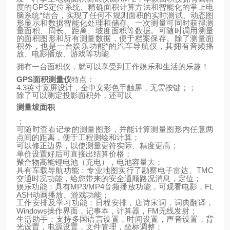
GPS
定位系统、精确面积计算方法和智能化的掌上电
度的
脑系统*结合，实现了任何不规则面积的实时测试、动态图
形显示和数据智能化处理和储存。一次测量可同时获得测
量面积、周长、距离、坡度面积等数据。可随时调用测量
的面积图形和所有测量数据，便于档案保存。除了测量面
积外，也是一台娱乐功能*的汽车导航仪，其拥有音频播
放、电影播放、游戏等功能
拥有一台面积仪，就可以享受到工作娱乐和生活的乐趣！
GPS
面积测量仪
特点：
4.3
英寸宽屏设计，全中文彩色手触屏，无需按键；；
除了可以测定投影面积外，还可以
测量坡面积
；
可随时查看记录的测量图形，并能计算测量图形内任意两
点间的距离，便于工程测绘和计算；
可以修正边界，以使测量更符实际、精度更高；
单价设置好后可直接出结算价格；
聚合物高能锂电池（充电），电池容量大；
TMC
具有车载导航功能：专业地图实行了勘察电子雷达、
交通时况功能，给您带来的安全通顺路况消息，定位；
MP3/MP4
FL
娱乐功能：具有
音频播放功能，可观看电影，
ASH
动画播放、游戏功能；
工作安排及学习功能：日程安排，唐诗宋词，词典翻译，
Windows
FM
操作界面，记事本，计算器，
无线发射；
生活助手：支持多国语言设置，时间设置，声音设置，背
光设置，电源设置，文件管理，坐标调整；