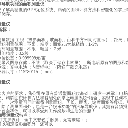
带导航功能的面积测量仪
成了解高精度的
GPS
定位系统、精确的面积计算方法和智能化的掌上
和储存。
测量仪
指标：
:
测量数据
面积（投影面积，坡面积，亩和平方米同时显示），距离，
1-3%
面积测量范围：不限，精度：面积zui大越精确，
距离测量范围：不限，精度：２米
0.2
时间精度：
秒
0-999999
/
单价设置：
元
亩
记录及图形存储：不限（取决于储存卡容量），断电后原有的图形和
（
）
电源：充电电池（内置锂电）
附送车载充电器
119*80*15
mm
）
仪器尺寸：
（
测量仪
：
大客户的要求，我公司在原有普通型面积仪基础上研发一种掌上电脑
统、精确面积计算方法和智能化的掌上电脑系统*结合，实现了任何
存。一次测量可同时获得测量面积、周长、距离、坡度面积等数据。
。除了测量面积外，也是一台娱乐功能*的汽车导航仪，其拥有音频
一台面积仪，就可以享受到工作娱乐和生活的乐趣！
面积测量仪
特点：
寸宽屏设计，全中文彩色手触屏，无需按键；；
可以测定投影面积外，还可以