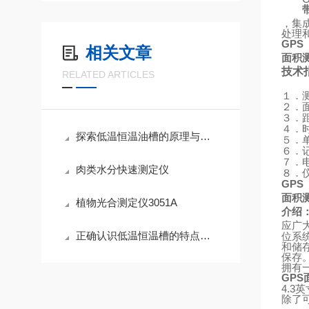
，集
处理
GPS
相关文章
面积
技术
RELATED ARTICLES
１．
２．
３．
４．
探索低温恒温油槽的原理与技术优势
５．
６．
７．
肉类水分快速测定仪
８．
GPS
面积
植物光合测定仪3051A
介绍
应广
正确认识低温恒温槽的特点及用途
位系
和储
保存
拥有
GPS
4.3
英
除了