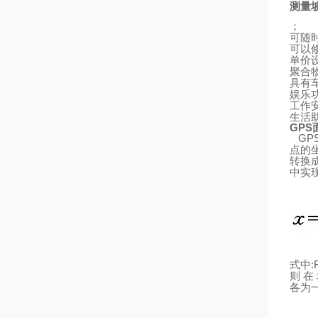
测量
；
可随
可以
单价
聚合
具有
娱乐
工作
生活
GPS
GP
点的
转换
中实
:
式中
则
在
各为