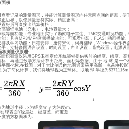
坡面积
时查看记录的测量图形，并能计算测量图形内任意两点间的距离，便
修正边界，以使测量更符实际、精度更高；
设置好后可直接出结算价格；
物高能锂电池（充电），电池容量大；
TMC
车载导航功能：专业地图实行了勘察电子雷达、
交通时况功能，
MP3/MP4
FLASH
功能：具有
音频播放功能，可观看电影，
动画播放
Windows
安排及学习功能：日程安排，唐诗宋词，词典翻译，
操作界
助手：支持多国语言设置，时间设置，声音设置，背光设置，电源设
面积测量仪原理
:
S
GPS
面积测量仪采用
卫星定位系统能够提供实时的经度、纬度、高
坐标，再通过数学方法计算出距离、面积等数据。由于
地
球
是一个
.
成平面坐标
在我国，对于大比例尺的地图通常采用高斯一克吕格投影
.
6371116
现
为了简化计算，我们将地球视为正球体。取地
球
半径为
R
x
/m,y
/m.
为地球半径，
为经度
为纬度
Y
地
球表面
经度处，经度差、纬度差
:
一度的方格面积为