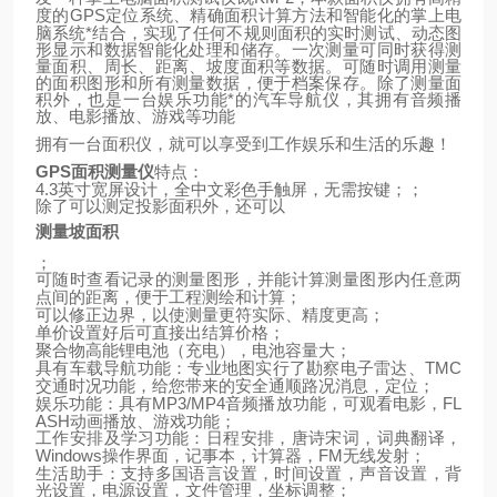
GPS
定位系统、精确面积计算方法和智能化的掌上电
度的
脑系统*结合，实现了任何不规则面积的实时测试、动态图
形显示和数据智能化处理和储存。一次测量可同时获得测
量面积、周长、距离、坡度面积等数据。可随时调用测量
的面积图形和所有测量数据，便于档案保存。除了测量面
积外，也是一台娱乐功能*的汽车导航仪，其拥有音频播
放、电影播放、游戏等功能
拥有一台面积仪，就可以享受到工作娱乐和生活的乐趣！
GPS
面积测量仪
特点：
4.3
英寸宽屏设计，全中文彩色手触屏，无需按键；；
除了可以测定投影面积外，还可以
测量坡面积
；
可随时查看记录的测量图形，并能计算测量图形内任意两
点间的距离，便于工程测绘和计算；
可以修正边界，以使测量更符实际、精度更高；
单价设置好后可直接出结算价格；
聚合物高能锂电池（充电），电池容量大；
TMC
具有车载导航功能：专业地图实行了勘察电子雷达、
交通时况功能，给您带来的安全通顺路况消息，定位；
MP3/MP4
FL
娱乐功能：具有
音频播放功能，可观看电影，
ASH
动画播放、游戏功能；
工作安排及学习功能：日程安排，唐诗宋词，词典翻译，
Windows
FM
操作界面，记事本，计算器，
无线发射；
生活助手：支持多国语言设置，时间设置，声音设置，背
光设置，电源设置，文件管理，坐标调整；