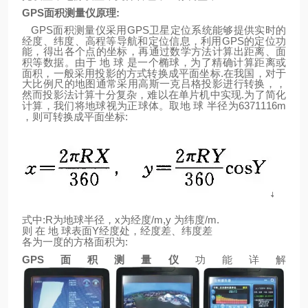
GPS
面积测量仪原理
:
GPS
GPS
面积测量仪采用
卫星定位系统能够提供实时的
GPS
经度、纬度、高程等导航和定位信息，利用
的定位功
能，得出各个点的坐标，再通过数学方法计算出距离、面
积等数据。由于
地
球
是一个椭球，为了精确计算距离或
.
面积，一般采用投影的方式转换成平面坐标
在我国，对于
大比例尺的地图通常采用高斯一克吕格投影进行转换，，
.
然而投影法计算十分复杂，难以在单片机中实现
为了简化
6371116m
计算，我们将地球视为正球体。取地
球
半径为
:
，则可转换成平面坐标
:R
x
/m,y
/m.
式中
为地球半径，
为经度
为纬度
Y
则
在
地
球表面
经度处，经度差、纬度差
:
各为一度的方格面积为
GPS
面积测量仪
功能详解