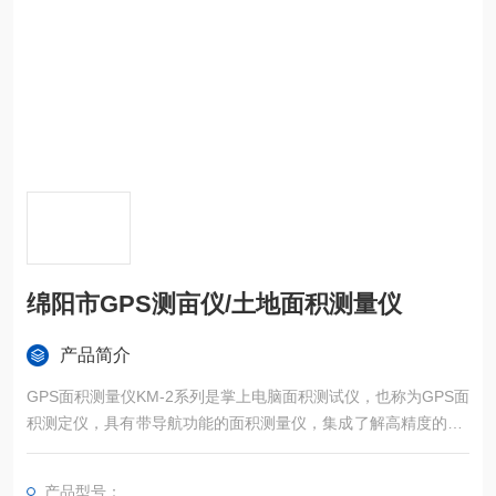
绵阳市GPS测亩仪/土地面积测量仪
产品简介
GPS面积测量仪KM-2系列是掌上电脑面积测试仪，也称为GPS面
积测定仪，具有带导航功能的面积测量仪，集成了解高精度的GP
S定位系统、精确的面积计算方法和智能化的掌上电脑系统，能
实现不规则面积的实时测试和数据智能化处理和储存。
产品型号：