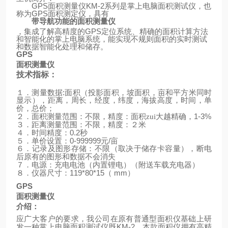
GPS
面积测量仪
KM-2
系列是掌上电脑面积测试仪，也
称为
GPS
面积测定仪，具有
带导航功能的面积测量仪
，集成了解高精度的
GPS
定位系统、精确的面积计算方法
和智能化的掌上电脑系统，能实现不规则面积的实时测试
和数据智能化处理和储存。
GPS
面积测量仪
技术指标：
:
１．测量数据
面积（投影面积，坡面积，亩和平方米同时
显示），距离，周长，经度，纬度，海拔高度，时间，单
价，总价；
1-3%
２．面积测量范围：不限，精度：面积zui大越精确，
３．距离测量范围：不限，精度：２米
0.2
４．时间精度：
秒
0-999999
/
５．单价设置：
元
亩
６．记录及图形存储：不限（取决于储存卡容量），断电
后原有的图形和数据不会消失
（
）
７．电源：充电电池（内置锂电）
附送车载充电器
119*80*15
mm
）
８．仪器尺寸：
（
GPS
面积测量仪
介绍：
应广大客户的要求，我公司在原有普通型面积仪基础上研
KM-2
发一种掌上电脑面积测试仪既
，本款面积仪拥有高精