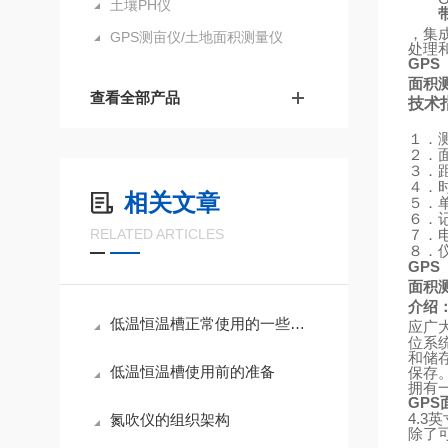
土壤PH仪
，集
GPS测亩仪/土地面积测量仪
处理
GPS
面积
查看全部产品
技术
１．
２．
３．
４．
相关文章
５．
６．
RELATED ARTICLES
７．
８．
GPS
面积
介绍
低温恒温槽正常使用的一些特殊要求,不知道你有没有注意到
应广
位系
和储
低温恒温槽使用前的准备
保存
拥有
GPS
4.3
氮吹仪的组织架构
英
除了