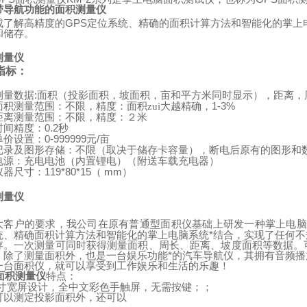
带导航功能的面积测量仪
成了解高精度的
GPS
定位系统、精确的面积计算方法和智能化的掌上
和储存。
测量仪
指标：
:
测量数据
面积（投影面积，坡面积，亩和平方米同时显示），距离，
1-3%
面积测量范围：不限，精度：面积zui大越精确，
距离测量范围：不限，精度：２米
0.2
时间精度：
秒
0-999999
/
单价设置：
元
亩
记录及图形存储：不限（取决于储存卡容量），断电后原有的图形和
（
）
电源：充电电池（内置锂电）
附送车载充电器
119*80*15
mm
）
仪器尺寸：
（
测量仪
：
大客户的要求，我公司在原有普通型面积仪基础上研发一种掌上电脑
统、精确面积计算方法和智能化的掌上电脑系统*结合，实现了任何
存。一次测量可同时获得测量面积、周长、距离、坡度面积等数据。
。除了测量面积外，也是一台娱乐功能*的汽车导航仪，其拥有音频
一台面积仪，就可以享受到工作娱乐和生活的乐趣！
面积测量仪
特点：
寸宽屏设计，全中文彩色手触屏，无需按键；；
可以测定投影面积外，还可以