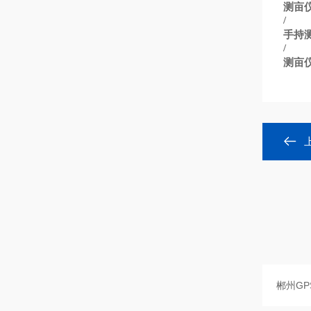
测亩
/
手持
/
测亩