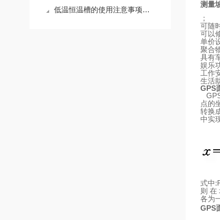
测量
低温恒温槽的使用注意事项和使用方法
；
可随
可以
单价
聚合
具有
娱乐
工作
生活
GPS
GP
点的
转换
中实
:
式中
则
在
各为
GPS