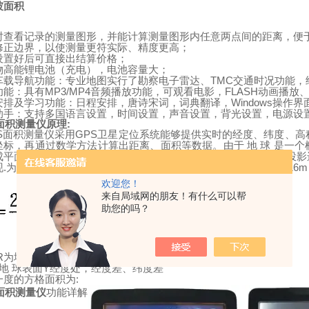
坡面积
时查看记录的测量图形，并能计算测量图形内任意两点间的距离，便
修正边界，以使测量更符实际、精度更高；
设置好后可直接出结算价格；
物高能锂电池（充电），电池容量大；
TMC
车载导航功能：专业地图实行了勘察电子雷达、
交通时况功能，
MP3/MP4
FLASH
功能：具有
音频播放功能，可观看电影，
动画播放
Windows
安排及学习功能：日程安排，唐诗宋词，词典翻译，
操作界
助手：支持多国语言设置，时间设置，声音设置，背光设置，电源设
面积测量仪原理
:
S
GPS
面积测量仪采用
卫星定位系统能够提供实时的经度、纬度、高
坐标，再通过数学方法计算出距离、面积等数据。由于
地
球
是一个
.
成平面坐标
在我国，对于大比例尺的地图通常采用高斯一克吕格投影
.
6371116
现
为了简化计算，我们将地球视为正球体。取地
球
半径为
欢迎您！
来自局域网的朋友！有什么可以帮
助您的吗？
R
x
/m,y
/m.
为地球半径，
为经度
为纬度
Y
地
球表面
经度处，经度差、纬度差
:
一度的方格面积为
面积测量仪
功能详解