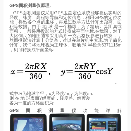
GPS
面积测量仪原理
:
GPS
GPS
面积测量仪采用
卫星定位系统能够提供实时的
GPS
经度、纬度、高程等导航和定位信息，利用
的定位功
能，得出各个点的坐标，再通过数学方法计算出距离、面
积等数据。由于
地
球
是一个椭球，为了精确计算距离或
.
面积，一般采用投影的方式转换成平面坐标
在我国，对于
大比例尺的地图通常采用高斯一克吕格投影进行转换，，
.
然而投影法计算十分复杂，难以在单片机中实现
为了简化
6371116m
计算，我们将地球视为正球体。取地
球
半径为
:
，则可转换成平面坐标
:R
x
/m,y
/m.
式中
为地球半径，
为经度
为纬度
Y
则
在
地
球表面
经度处，经度差、纬度差
:
各为一度的方格面积为
GPS
面积测量仪
功能详解