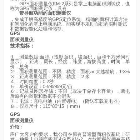
GPS
面积测量仪
KM-2
系列是掌上电脑面积测试仪，也
称为
GPS
面积测定仪，具有
带导航功能的面积测量仪
，集成了解高精度的
GPS
定位系统、精确的面积计算方法
和智能化的掌上电脑系统，能实现不规则面积的实时测试
和数据智能化处理和储存。
GPS
面积测量仪
技术指标：
:
１．测量数据
面积（投影面积，坡面积，亩和平方米同时
显示），距离，周长，经度，纬度，海拔高度，时间，单
价，总价；
1-3%
２．面积测量范围：不限，精度：面积zui大越精确，
３．距离测量范围：不限，精度：２米
0.2
４．时间精度：
秒
0-999999
/
５．单价设置：
元
亩
６．记录及图形存储：不限（取决于储存卡容量），断电
后原有的图形和数据不会消失
（
）
７．电源：充电电池（内置锂电）
附送车载充电器
119*80*15
mm
）
８．仪器尺寸：
（
GPS
面积测量仪
介绍：
应广大客户的要求，我公司在原有普通型面积仪基础上研
KM-2
发一种掌上电脑面积测试仪既
，本款面积仪拥有高精