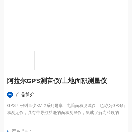
阿拉尔GPS测亩仪/土地面积测量仪
产品简介
GPS面积测量仪KM-2系列是掌上电脑面积测试仪，也称为GPS面
积测定仪，具有带导航功能的面积测量仪，集成了解高精度的GP
S定位系统、精确的面积计算方法和智能化的掌上电脑系统，能
实现不规则面积的实时测试和数据智能化处理和储存。
产品型号：