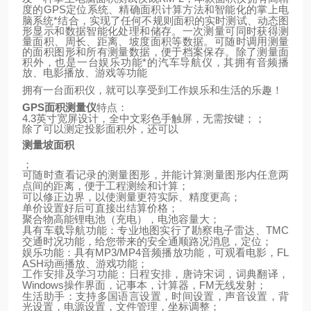
GPS
定位系统、精确面积计算方法和智能化的掌上电
度的
脑系统*结合，实现了任何不规则面积的实时测试、动态图
形显示和数据智能化处理和储存。一次测量可同时获得测
量面积、周长、距离、坡度面积等数据。可随时调用测量
的面积图形和所有测量数据，便于档案保存。除了测量面
积外，也是一台娱乐功能*的汽车导航仪，其拥有音频播
放、电影播放、游戏等功能
拥有一台面积仪，就可以享受到工作娱乐和生活的乐趣！
GPS
面积测量仪
特点：
4.3
英寸宽屏设计，全中文彩色手触屏，无需按键；；
除了可以测定投影面积外，还可以
测量坡面积
；
可随时查看记录的测量图形，并能计算测量图形内任意两
点间的距离，便于工程测绘和计算；
可以修正边界，以使测量更符实际、精度更高；
单价设置好后可直接出结算价格；
聚合物高能锂电池（充电），电池容量大；
TMC
具有车载导航功能：专业地图实行了勘察电子雷达、
交通时况功能，给您带来的安全通顺路况消息，定位；
MP3/MP4
FL
娱乐功能：具有
音频播放功能，可观看电影，
ASH
动画播放、游戏功能；
工作安排及学习功能：日程安排，唐诗宋词，词典翻译，
Windows
FM
操作界面，记事本，计算器，
无线发射；
生活助手：支持多国语言设置，时间设置，声音设置，背
光设置，电源设置，文件管理，坐标调整；