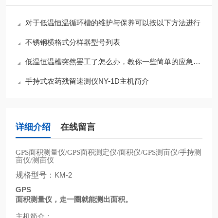
对于低温恒温循环槽的维护与保养可以按以下方法进行
不锈钢横格式分样器型号列表
低温恒温槽突然罢工了怎么办，教你一些简单的应急小知识
手持式农药残留速测仪NY-1D主机简介
详细介绍
在线留言
面积测量仪
面积测定仪
面积仪
测亩仪
手持测
GPS
/GPS
/
/GPS
/
亩仪
测亩仪
/
规格型号：
KM-2
GPS
面积测量仪，走一圈就能测出面积。
主机简介：