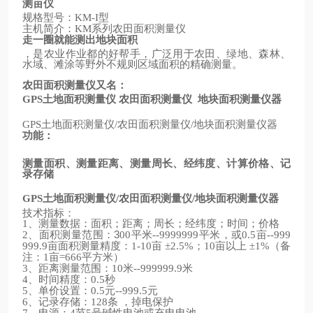
测亩仪
规格型号：
型
KM-I
主机简介：
系列农田面积测量仪
KM
走一圈就能测出地块面积
，是农业作业都的好帮手，广泛用于农田、绿地、森林、
水域、滩涂等野外不规则区域面积的精确测量。
农田面积测量仪又名：
土地面积测量仪
农田面积测量仪
地块面积测量仪器
GPS
土地面积测量仪
农田面积测量仪
地块面积测量仪器
GPS
/
/
功能：
测量面积、测量距离、测量周长、经纬度、计算价格、记
录存储
土地面积测量仪
农田面积测量仪
地块面积测量仪器
GPS
/
/
技术指标：
、测量数据：面积；距离；周长；经纬度；时间；价格
1
、面积测量范围：3
平米
平米，或
亩
2
00
--9999999
0.5
--999
亩面积测量精度：
亩
；
亩以上
（备
999.9
1-10
±2.5%
10
±1%
注：
亩
平方米）
1
=666
、距离测量范围：
米
米
3
10
--999999.9
、时间精度：
秒
4
0.5
、单价设置：
元
元
5
0.5
--999.5
、记录存储：
条
，掉电保护
6
128
、电源：
节
号碱性电池或充电电池