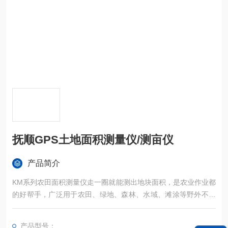
抚顺GPS土地面积测量仪/测亩仪
产品简介
KM系列农田面积测量仪走一圈就能测出地块面积，是农业作业都
的好帮手，广泛用于农田、绿地、森林、水域、滩涂等野外不规
则区域面积的精确测量。
产品型号：