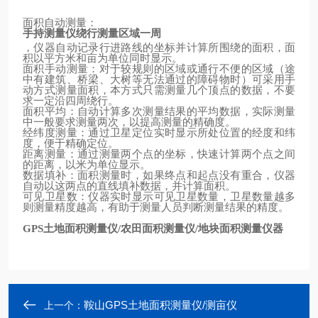
面积自动测量：
手持测量仪绕行测量区域一周
，仪器自动记录行进路线的坐标并计算所围绕的面积，面
积以平方米和亩为单位同时显示。
面积手动测量：对于较规则的区域或通行不便的区域（途
中有建筑、桥梁、大树等无法通过的障碍物时）可采用手
动方式测量面积，本方式只需测量几个顶点的数据，不要
求一定沿四周绕行。
面积平均：自动计算多次测量结果的平均数据，实际测量
中一般要求测量两次，以提高测量的精确度。
经纬度测量：通过卫星定位实时显示所处位置的经度和纬
度，便于精确定位。
距离测量：通过测量两个点的坐标，快速计算两个点之间
的距离，以米为单位显示。
数据填补：面积测量时，如果终点和起点没有重合，仪器
自动以这两点的直线填补数据，并计算面积。
可见卫星数：仪器实时显示可见卫星数量，卫星数量越多
则测量精度越高，有助于测量人员判断测量结果的精度。
土地面积测量仪
农田面积测量仪
地块面积测量仪器
GPS
/
/
鞍山GPS土地面积测量仪/测亩仪
上一个：