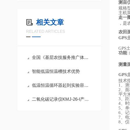
测亩
规格
主机
走一
相关文章
，是
RELATED ARTICLES
农田
GPS
GPS
功能
全国《基层农技服务推广体系建设项目》配置清单
测量
智能低温恒温槽技术优势
GPS
技术
、测
低温恒温循环器起到实验容器降温或恒温作用
1
、面
2
平方
、距
3
二氧化碳记录仪KMJ-26-I产品简介
、时
4
、单
5
、记
6
、电
7
、仪
8