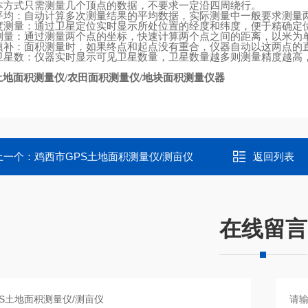
本方式只需测量几个顶点的数据，不要求一定沿四周绕行。
平均：自动计算多次测量结果的平均数据，实际测量中一般要求测量
度测量：通过卫星定位实时显示所处位置的经度和纬度，便于精确定
测量：通过测量两个点的坐标，快速计算两个点之间的距离，以米为
填补：面积测量时，如果终点和起点没有重合，仪器自动以这两点的
卫星数：仪器实时显示可见卫星数量，卫星数量越多则测量精度越高
土地面积测量仪
农田面积测量仪
地块面积测量仪器
/
/
上一个：
鸡西市GPS土地面积测量仪/测亩仪
返回列表
在线留言