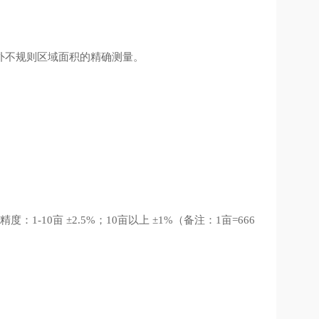
外不规则区域面积的精确测量。
精度：
亩
；
亩以上
（备注：
亩
1-10
±2.5%
10
±1%
1
=666