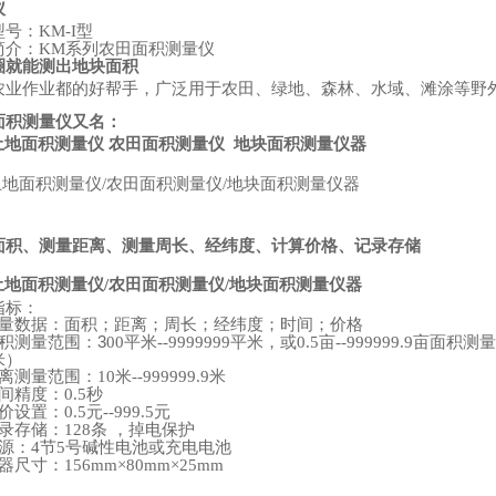
仪
型号：
型
KM-I
简介：
系列农田面积测量仪
KM
圈就能测出地块面积
农业作业都的好帮手，广泛用于农田、绿地、森林、水域、滩涂等野
面积测量仪又名：
土地面积测量仪
农田面积测量仪
地块面积测量仪器
土地面积测量仪
农田面积测量仪
地块面积测量仪器
/
/
：
面积、测量距离、测量周长、经纬度、计算价格、记录存储
土地面积测量仪
农田面积测量仪
地块面积测量仪器
/
/
指标：
量数据：面积；距离；周长；经纬度；时间；价格
积测量范围：3
平米
平米，或
亩
亩面积测量
00
--9999999
0.5
--999999.9
米）
离测量范围：
米
米
10
--999999.9
间精度：
秒
0.5
价设置：
元
元
0.5
--999.5
录存储：
条
，掉电保护
128
源：
节
号碱性电池或充电电池
4
5
器尺寸：
156mm×80mm×25mm