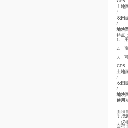
GPS
土地
/
农田
/
地块
特点
、
1
、
2
、
3
GPS
土地
/
农田
/
地块
使用
面积
手持
，仪
面积