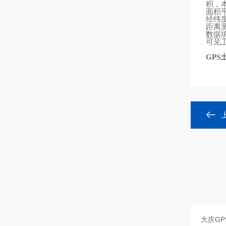
积，
面积
经纬
距离
数据
可见
GPS