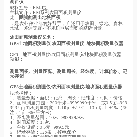
测亩仪
规格型号：
型
KM-I
主机简介：
系列农田面积测量仪
KM
走一圈就能测出地块面积
，是农业作业都的好帮手，广泛用于农田、绿地、森林、
水域、滩涂等野外不规则区域面积的精确测量。
农田面积测量仪又名：
土地面积测量仪
农田面积测量仪
地块面积测量仪器
GPS
土地面积测量仪
农田面积测量仪
地块面积测量仪器
GPS
/
/
功能：
测量面积、测量距离、测量周长、经纬度、计算价格、记
录存储
土地面积测量仪
农田面积测量仪
地块面积测量仪器
GPS
/
/
技术指标：
、测量数据：面积；距离；周长；经纬度；时间；价格
1
、面积测量范围：3
平米
平米，或
亩
2
00
--9999999
0.5
--999
亩面积测量精度：
亩
；
亩以上
（备
999.9
1-10
±2.5%
10
±1%
注：
亩
平方米）
1
=666
、距离测量范围：
米
米
3
10
--999999.9
、时间精度：
秒
4
0.5
、单价设置：
元
元
5
0.5
--999.5
、记录存储：
条
，掉电保护
6
128
、电源：
节
号碱性电池或充电电池