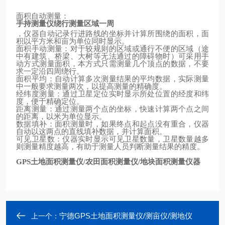
面积自动测量：
手持测量仪绕行测量区域一周
，仪器自动记录行进路线的坐标并计算所围绕的面积，面
积以平方米和亩为单位同时显示。
面积手动测量：对于较规则的区域或通行不便的区域（途
中有建筑、桥梁、大树等无法通过的障碍物时）可采用手
动方式测量面积，本方式只需测量几个顶点的数据，不要
求一定沿四周绕行。
面积平均：自动计算多次测量结果的平均数据，实际测量
中一般要求测量两次，以提高测量的精确度。
经纬度测量：通过卫星定位实时显示所处位置的经度和纬
度，便于精确定位。
距离测量：通过测量两个点的坐标，快速计算两个点之间
的距离，以米为单位显示。
数据填补：面积测量时，如果终点和起点没有重合，仪器
自动以这两点的直线填补数据，并计算面积。
可见卫星数：仪器实时显示可见卫星数量，卫星数量越多
则测量精度越高，有助于测量人员判断测量结果的精度。
土地面积测量仪
农田面积测量仪
地块面积测量仪器
GPS
/
/
宁德GPS土地面积测量仪/测亩仪/测地仪
上一个：