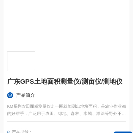
广东GPS土地面积测量仪/测亩仪/测地仪
产品简介
KM系列农田面积测量仪走一圈就能测出地块面积，是农业作业都
的好帮手，广泛用于农田、绿地、森林、水域、滩涂等野外不规
则区域面积的精确测量。
产品型号：