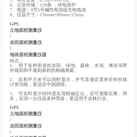
5
0.5
--999.5
、记录存储：
条
，掉电保护
6
128
、电源：
节
号碱性电池或充电电池
7
4
5
、仪器尺寸：
8
156mm×80mm×25mm
GPS
土地面积测量仪
/
农田面积测量仪
/
地块面积测量仪器
特点：
、
用于各种形状的农田、绿地、森林、水域、滩涂等野
1
外规则和不规则面积的精确测量。
、
亩和平方米可以同时显示，并可直接设置单价和价格
2
计算功能，更适应中国国情。
、
可实时显示经纬度实现精确定位，还可测量距离、周
3
长，实现一台仪器多种用途，更适用于农林行业。
GPS
土地面积测量仪
/
农田面积测量仪
/