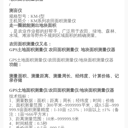
/
测亩仪
规格型号：
型
KM-I
主机简介：
系列农田面积测量仪
KM
走一圈就能测出地块面积
，是农业作业都的好帮手，广泛用于农田、绿地、森林、
水域、滩涂等野外不规则区域面积的精确测量。
农田面积测量仪又名：
土地面积测量仪
农田面积测量仪
地块面积测量仪器
GPS
土地面积测量仪
农田面积测量仪
地块面积测量仪器
GPS
/
/
功能：
测量面积、测量距离、测量周长、经纬度、计算价格、记
录存储
土地面积测量仪
农田面积测量仪
地块面积测量仪器
GPS
/
/
技术指标：
、测量数据：面积；距离；周长；经纬度；时间；价格
1
、面积测量范围：3
平米
平米，或
亩
2
00
--9999999
0.5
--999
亩面积测量精度：
亩
；
亩以上
（备
999.9
1-10
±2.5%
10
±1%
注：
亩
平方米）
1
=666
、距离测量范围：
米
米
3
10
--999999.9
、时间精度：
秒
4
0.5
、单价设置：
元
元