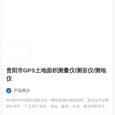
贵阳市GPS土地面积测量仪/测亩仪/测地
仪
产品简介
KM系列农田面积测量仪走一圈就能测出地块面积，是农业作业都
的好帮手，广泛用于农田、绿地、森林、水域、滩涂等野外不规
则区域面积的精确测量。