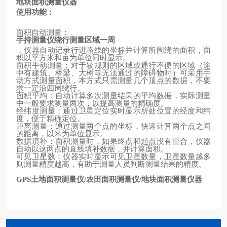
地块面积测量仪器
使用功能：
面积自动测量：
手持测量仪绕行测量区域一周
，仪器自动记录行进路线的坐标并计算所围绕的面积，面
积以平方米和亩为单位同时显示。
面积手动测量：对于较规则的区域或通行不便的区域（途
中有建筑、桥梁、大树等无法通过的障碍物时）可采用手
动方式测量面积，本方式只需测量几个顶点的数据，不要
求一定沿四周绕行。
面积平均：自动计算多次测量结果的平均数据，实际测量
中一般要求测量两次，以提高测量的精确度。
经纬度测量：通过卫星定位实时显示所处位置的经度和纬
度，便于精确定位。
距离测量：通过测量两个点的坐标，快速计算两个点之间
的距离，以米为单位显示。
数据填补：面积测量时，如果终点和起点没有重合，仪器
自动以这两点的直线填补数据，并计算面积。
可见卫星数：仪器实时显示可见卫星数量，卫星数量越多
则测量精度越高，有助于测量人员判断测量结果的精度。
土地面积测量仪
农田面积测量仪
地块面积测量仪器
GPS
/
/