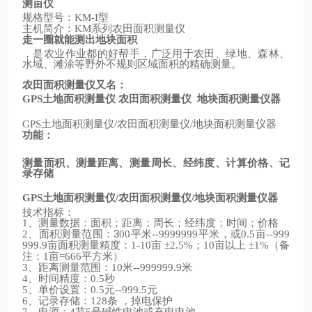
测亩仪
规格型号：
型
KM-I
主机简介：
系列农田面积测量仪
KM
走一圈就能测出地块面积
，是农业作业都的好帮手，广泛用于农田、绿地、森林、
水域、滩涂等野外不规则区域面积的精确测量。
农田面积测量仪又名：
土地面积测量仪
农田面积测量仪
地块面积测量仪器
GPS
土地面积测量仪
农田面积测量仪
地块面积测量仪器
GPS
/
/
功能：
测量面积、测量距离、测量周长、经纬度、计算价格、记
录存储
土地面积测量仪
农田面积测量仪
地块面积测量仪器
GPS
/
/
技术指标：
、测量数据：面积；距离；周长；经纬度；时间；价格
1
、面积测量范围：3
平米
平米，或
亩
2
00
--9999999
0.5
--999
亩面积测量精度：
亩
；
亩以上
（备
999.9
1-10
±2.5%
10
±1%
注：
亩
平方米）
1
=666
、距离测量范围：
米
米
3
10
--999999.9
、时间精度：
秒
4
0.5
、单价设置：
元
元
5
0.5
--999.5
、记录存储：
条
，掉电保护
6
128
、电源：
节
号碱性电池或充电电池