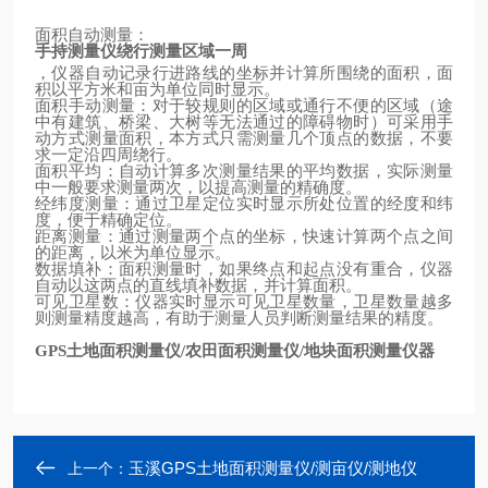
面积自动测量：
手持测量仪绕行测量区域一周
，仪器自动记录行进路线的坐标并计算所围绕的面积，面
积以平方米和亩为单位同时显示。
面积手动测量：对于较规则的区域或通行不便的区域（途
中有建筑、桥梁、大树等无法通过的障碍物时）可采用手
动方式测量面积，本方式只需测量几个顶点的数据，不要
求一定沿四周绕行。
面积平均：自动计算多次测量结果的平均数据，实际测量
中一般要求测量两次，以提高测量的精确度。
经纬度测量：通过卫星定位实时显示所处位置的经度和纬
度，便于精确定位。
距离测量：通过测量两个点的坐标，快速计算两个点之间
的距离，以米为单位显示。
数据填补：面积测量时，如果终点和起点没有重合，仪器
自动以这两点的直线填补数据，并计算面积。
可见卫星数：仪器实时显示可见卫星数量，卫星数量越多
则测量精度越高，有助于测量人员判断测量结果的精度。
土地面积测量仪
农田面积测量仪
地块面积测量仪器
GPS
/
/
玉溪GPS土地面积测量仪/测亩仪/测地仪
上一个：