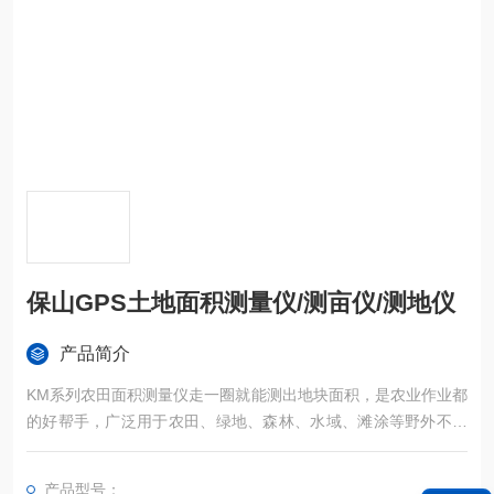
保山GPS土地面积测量仪/测亩仪/测地仪
产品简介
KM系列农田面积测量仪走一圈就能测出地块面积，是农业作业都
的好帮手，广泛用于农田、绿地、森林、水域、滩涂等野外不规
则区域面积的精确测量。
产品型号：