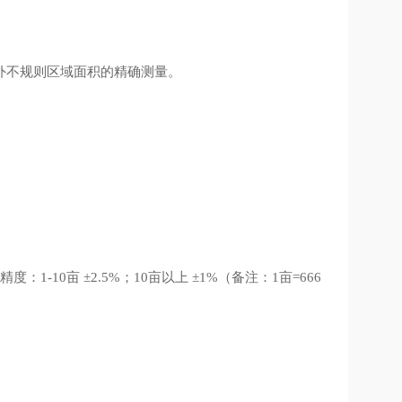
外不规则区域面积的精确测量。
精度：
亩
；
亩以上
（备注：
亩
1-10
±2.5%
10
±1%
1
=666