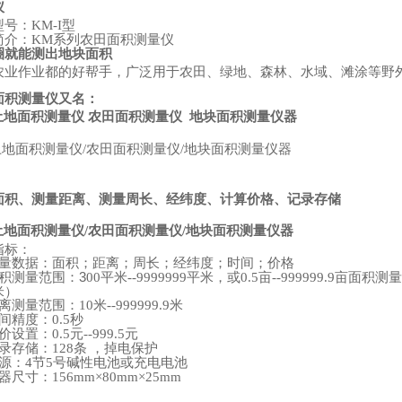
仪
型号：
型
KM-I
简介：
系列农田面积测量仪
KM
圈就能测出地块面积
农业作业都的好帮手，广泛用于农田、绿地、森林、水域、滩涂等野
面积测量仪又名：
土地面积测量仪
农田面积测量仪
地块面积测量仪器
土地面积测量仪
农田面积测量仪
地块面积测量仪器
/
/
：
面积、测量距离、测量周长、经纬度、计算价格、记录存储
土地面积测量仪
农田面积测量仪
地块面积测量仪器
/
/
指标：
量数据：面积；距离；周长；经纬度；时间；价格
积测量范围：3
平米
平米，或
亩
亩面积测量
00
--9999999
0.5
--999999.9
米）
离测量范围：
米
米
10
--999999.9
间精度：
秒
0.5
价设置：
元
元
0.5
--999.5
录存储：
条
，掉电保护
128
源：
节
号碱性电池或充电电池
4
5
器尺寸：
156mm×80mm×25mm