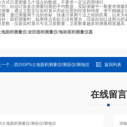
本方式只需测量几个顶点的数据，不要求一定沿四周绕行。
平均：自动计算多次测量结果的平均数据，实际测量中一般要求测量
度测量：通过卫星定位实时显示所处位置的经度和纬度，便于精确定
测量：通过测量两个点的坐标，快速计算两个点之间的距离，以米为
填补：面积测量时，如果终点和起点没有重合，仪器自动以这两点的
卫星数：仪器实时显示可见卫星数量，卫星数量越多则测量精度越高
土地面积测量仪
农田面积测量仪
地块面积测量仪器
/
/
上一个：
四川GPS土地面积测量仪/测亩仪/测地仪
返回列表
在线留言