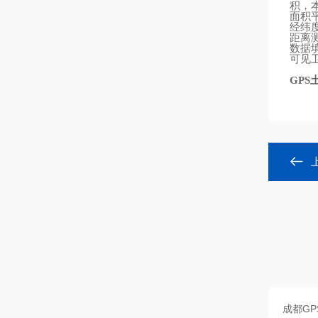
积，
面积
经纬
距离
数据
可见
GPS