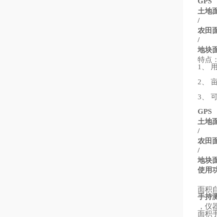
GPS
土地
/
农田
/
地块
特点
、
1
、
2
、
3
GPS
土地
/
农田
/
地块
使用
面积
手持
，仪
面积