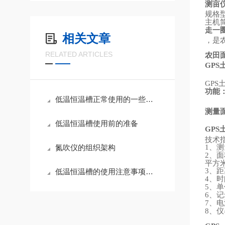
测亩
规格
主机
走一
相关文章
，是
RELATED ARTICLES
农田
GPS
GPS
功能
低温恒温槽正常使用的一些特殊要求,不知道你有没有注意到
测量
低温恒温槽使用前的准备
GPS
技术
、测
氮吹仪的组织架构
1
、面
2
平方
、距
3
低温恒温槽的使用注意事项和使用方法
、时
4
、单
5
、记
6
、电
7
、仪
8