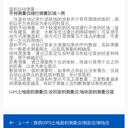
面积自动测量：
手持测量仪绕行测量区域一周
，仪器自动记录行进路线的坐标并计算所围绕的面积，面
积以平方米和亩为单位同时显示。
面积手动测量：对于较规则的区域或通行不便的区域（途
中有建筑、桥梁、大树等无法通过的障碍物时）可采用手
动方式测量面积，本方式只需测量几个顶点的数据，不要
求一定沿四周绕行。
面积平均：自动计算多次测量结果的平均数据，实际测量
中一般要求测量两次，以提高测量的精确度。
经纬度测量：通过卫星定位实时显示所处位置的经度和纬
度，便于精确定位。
距离测量：通过测量两个点的坐标，快速计算两个点之间
的距离，以米为单位显示。
数据填补：面积测量时，如果终点和起点没有重合，仪器
自动以这两点的直线填补数据，并计算面积。
可见卫星数：仪器实时显示可见卫星数量，卫星数量越多
则测量精度越高，有助于测量人员判断测量结果的精度。
土地面积测量仪
农田面积测量仪
地块面积测量仪器
GPS
/
/
陕西GPS土地面积测量仪/测亩仪/测地仪
上一个：