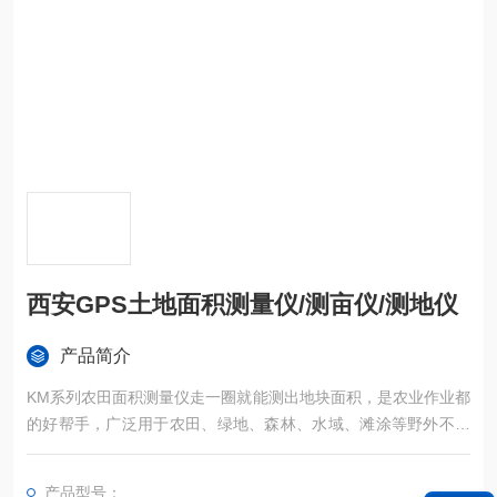
西安GPS土地面积测量仪/测亩仪/测地仪
产品简介
KM系列农田面积测量仪走一圈就能测出地块面积，是农业作业都
的好帮手，广泛用于农田、绿地、森林、水域、滩涂等野外不规
则区域面积的精确测量。
产品型号：