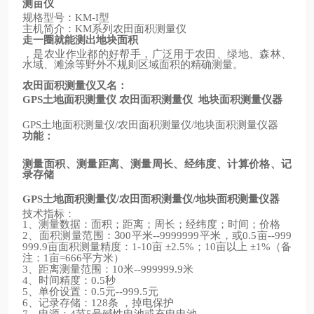
测亩仪
规格型号：
型
KM-I
主机简介：
系列农田面积测量仪
KM
走一圈就能测出地块面积
，是农业作业都的好帮手，广泛用于农田、绿地、森林、
水域、滩涂等野外不规则区域面积的精确测量。
农田面积测量仪又名：
土地面积测量仪
农田面积测量仪
地块面积测量仪器
GPS
土地面积测量仪
农田面积测量仪
地块面积测量仪器
GPS
/
/
功能：
测量面积、测量距离、测量周长、经纬度、计算价格、记
录存储
土地面积测量仪
农田面积测量仪
地块面积测量仪器
GPS
/
/
技术指标：
、测量数据：面积；距离；周长；经纬度；时间；价格
1
、面积测量范围：3
平米
平米，或
亩
2
00
--9999999
0.5
--999
亩面积测量精度：
亩
；
亩以上
（备
999.9
1-10
±2.5%
10
±1%
注：
亩
平方米）
1
=666
、距离测量范围：
米
米
3
10
--999999.9
、时间精度：
秒
4
0.5
、单价设置：
元
元
5
0.5
--999.5
、记录存储：
条
，掉电保护
6
128
、电源：
节
号碱性电池或充电电池