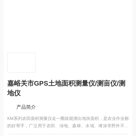
嘉峪关市GPS土地面积测量仪/测亩仪/测
地仪
产品简介
KM系列农田面积测量仪走一圈就能测出地块面积，是农业作业都
的好帮手，广泛用于农田、绿地、森林、水域、滩涂等野外不规
则区域面积的精确测量。