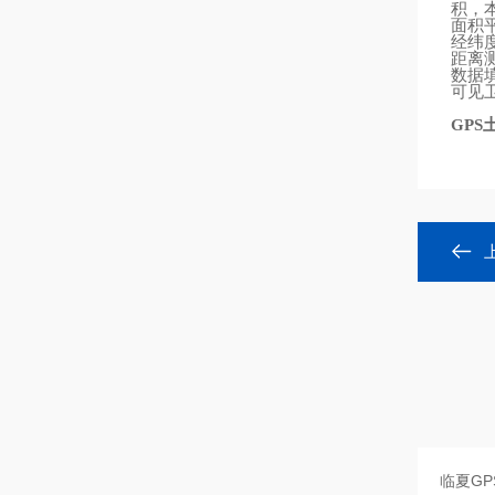
积，
面积
经纬
距离
数据
可见
GPS