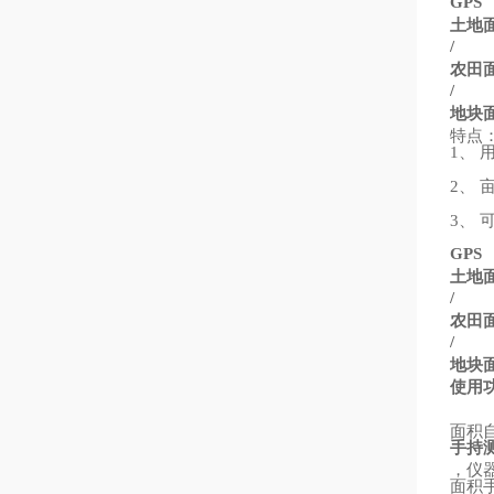
GPS
土地
/
农田
/
地块
特点
、
1
、
2
、
3
GPS
土地
/
农田
/
地块
使用
面积
手持
，仪
面积