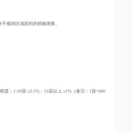
外不规则区域面积的精确测量。
精度：
亩
；
亩以上
（备注：
亩
1-10
±2.5%
10
±1%
1
=666