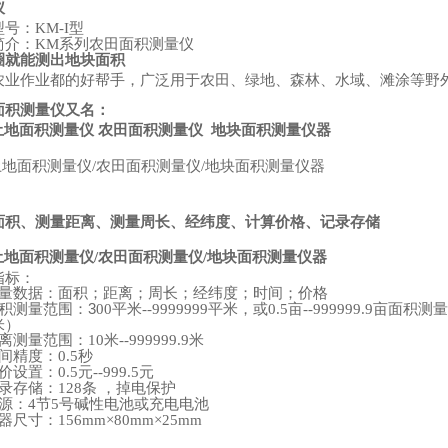
仪
型号：
型
KM-I
简介：
系列农田面积测量仪
KM
圈就能测出地块面积
农业作业都的好帮手，广泛用于农田、绿地、森林、水域、滩涂等野
面积测量仪又名：
土地面积测量仪
农田面积测量仪
地块面积测量仪器
土地面积测量仪
农田面积测量仪
地块面积测量仪器
/
/
：
面积、测量距离、测量周长、经纬度、计算价格、记录存储
土地面积测量仪
农田面积测量仪
地块面积测量仪器
/
/
指标：
量数据：面积；距离；周长；经纬度；时间；价格
积测量范围：3
平米
平米，或
亩
亩面积测量
00
--9999999
0.5
--999999.9
米）
离测量范围：
米
米
10
--999999.9
间精度：
秒
0.5
价设置：
元
元
0.5
--999.5
录存储：
条
，掉电保护
128
源：
节
号碱性电池或充电电池
4
5
器尺寸：
156mm×80mm×25mm