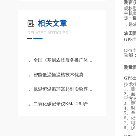
测亩
规格
主机
走一
相关文章
，是
RELATED ARTICLES
农田
GPS
GPS
功能
全国《基层农技服务推广体系建设项目》配置清单
测量
智能低温恒温槽技术优势
GPS
技术
、测
低温恒温循环器起到实验容器降温或恒温作用
1
、面
2
平方
、距
3
二氧化碳记录仪KMJ-26-I产品简介
、时
4
、单
5
、记
6
、电
7
、仪
8