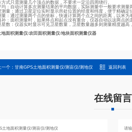
本方式只需测量几个顶点的数据，不要求一定沿四周绕行。
平均：自动计算多次测量结果的平均数据，实际测量中一般要求测量
度测量：通过卫星定位实时显示所处位置的经度和纬度，便于精确定
测量：通过测量两个点的坐标，快速计算两个点之间的距离，以米为
填补：面积测量时，如果终点和起点没有重合，仪器自动以这两点的
卫星数：仪器实时显示可见卫星数量，卫星数量越多则测量精度越高
土地面积测量仪
农田面积测量仪
地块面积测量仪器
/
/
上一个：
甘南GPS土地面积测量仪/测亩仪/测地仪
返回列表
在线留言