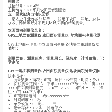
测亩仪
规格型号：
型
KM-I
主机简介：
系列农田面积测量仪
KM
走一圈就能测出地块面积
，是农业作业都的好帮手，广泛用于农田、绿地、森林、
水域、滩涂等野外不规则区域面积的精确测量。
农田面积测量仪又名：
土地面积测量仪
农田面积测量仪
地块面积测量仪器
GPS
土地面积测量仪
农田面积测量仪
地块面积测量仪器
GPS
/
/
功能：
测量面积、测量距离、测量周长、经纬度、计算价格、记
录存储
土地面积测量仪
农田面积测量仪
地块面积测量仪器
GPS
/
/
技术指标：
、测量数据：面积；距离；周长；经纬度；时间；价格
1
、面积测量范围：3
平米
平米，或
亩
2
00
--9999999
0.5
--999
亩面积测量精度：
亩
；
亩以上
（备
999.9
1-10
±2.5%
10
±1%
注：
亩
平方米）
1
=666
、距离测量范围：
米
米
3
10
--999999.9
、时间精度：
秒
4
0.5
、单价设置：
元
元
5
0.5
--999.5
、记录存储：
条
，掉电保护
6
128
、电源：
节
号碱性电池或充电电池