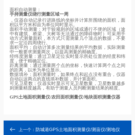
面积自动测量：
手持测量仪绕行测量区域一周
，仪器自动记录行进路线的坐标并计算所围绕的面积，面
积以平方米和亩为单位同时显示。
面积手动测量：对于较规则的区域或通行不便的区域（途
中有建筑、桥梁、大树等无法通过的障碍物时）可采用手
动方式测量面积，本方式只需测量几个顶点的数据，不要
求一定沿四周绕行。
面积平均：自动计算多次测量结果的平均数据，实际测量
中一般要求测量两次，以提高测量的精确度。
经纬度测量：通过卫星定位实时显示所处位置的经度和纬
度，便于精确定位。
距离测量：通过测量两个点的坐标，快速计算两个点之间
的距离，以米为单位显示。
数据填补：面积测量时，如果终点和起点没有重合，仪器
自动以这两点的直线填补数据，并计算面积。
可见卫星数：仪器实时显示可见卫星数量，卫星数量越多
则测量精度越高，有助于测量人员判断测量结果的精度。
土地面积测量仪
农田面积测量仪
地块面积测量仪器
GPS
/
/
防城港GPS土地面积测量仪/测亩仪/测地仪
上一个：