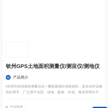
钦州GPS土地面积测量仪/测亩仪/测地仪
产品简介
KM系列农田面积测量仪走一圈就能测出地块面积，是农业作业都
的好帮手，广泛用于农田、绿地、森林、水域、滩涂等野外不规
则区域面积的精确测量。
产品型号：