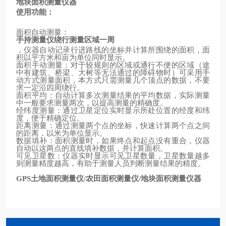
地块面积测量仪器
使用功能：
面积自动测量：
手持测量仪绕行测量区域一周
，仪器自动记录行进路线的坐标并计算所围绕的面积，面
积以平方米和亩为单位同时显示。
面积手动测量：对于较规则的区域或通行不便的区域（途
中有建筑、桥梁、大树等无法通过的障碍物时）可采用手
动方式测量面积，本方式只需测量几个顶点的数据，不要
求一定沿四周绕行。
面积平均：自动计算多次测量结果的平均数据，实际测量
中一般要求测量两次，以提高测量的精确度。
经纬度测量：通过卫星定位实时显示所处位置的经度和纬
度，便于精确定位。
距离测量：通过测量两个点的坐标，快速计算两个点之间
的距离，以米为单位显示。
数据填补：面积测量时，如果终点和起点没有重合，仪器
自动以这两点的直线填补数据，并计算面积。
可见卫星数：仪器实时显示可见卫星数量，卫星数量越多
则测量精度越高，有助于测量人员判断测量结果的精度。
土地面积测量仪
农田面积测量仪
地块面积测量仪器
GPS
/
/