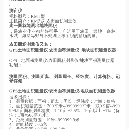
/
测亩仪
规格型号：
型
KM-I
主机简介：
系列农田面积测量仪
KM
走一圈就能测出地块面积
，是农业作业都的好帮手，广泛用于农田、绿地、森林、
水域、滩涂等野外不规则区域面积的精确测量。
农田面积测量仪又名：
土地面积测量仪
农田面积测量仪
地块面积测量仪器
GPS
土地面积测量仪
农田面积测量仪
地块面积测量仪器
GPS
/
/
功能：
测量面积、测量距离、测量周长、经纬度、计算价格、记
录存储
土地面积测量仪
农田面积测量仪
地块面积测量仪器
GPS
/
/
技术指标：
、测量数据：面积；距离；周长；经纬度；时间；价格
1
、面积测量范围：3
平米
平米，或
亩
2
00
--9999999
0.5
--999
亩面积测量精度：
亩
；
亩以上
（备
999.9
1-10
±2.5%
10
±1%
注：
亩
平方米）
1
=666
、距离测量范围：
米
米
3
10
--999999.9
、时间精度：
秒
4
0.5
、单价设置：
元
元