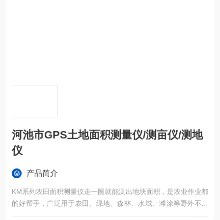
河池市GPS土地面积测量仪/测亩仪/测地
仪
产品简介
KM系列农田面积测量仪走一圈就能测出地块面积，是农业作业都
的好帮手，广泛用于农田、绿地、森林、水域、滩涂等野外不规
则区域面积的精确测量。