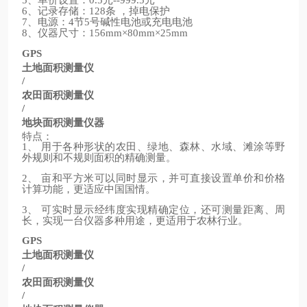
5
0.5
--999.5
、记录存储：
条
，掉电保护
6
128
、电源：
节
号碱性电池或充电电池
7
4
5
、仪器尺寸：
8
156mm×80mm×25mm
GPS
土地面积测量仪
/
农田面积测量仪
/
地块面积测量仪器
特点：
、
用于各种形状的农田、绿地、森林、水域、滩涂等野
1
外规则和不规则面积的精确测量。
、
亩和平方米可以同时显示，并可直接设置单价和价格
2
计算功能，更适应中国国情。
、
可实时显示经纬度实现精确定位，还可测量距离、周
3
长，实现一台仪器多种用途，更适用于农林行业。
GPS
土地面积测量仪
/
农田面积测量仪
/