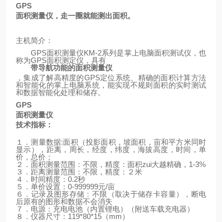
GPS
面积测量仪，走一圈就能测出面积。
主机简介：
GPS
面积测量仪
KM-2
系列是掌上电脑面积测试仪，也
称为
GPS
面积测定仪，具有
带导航功能的面积测量仪
，集成了解高精度的
GPS
定位系统、精确的面积计算方法
和智能化的掌上电脑系统，能实现不规则面积的实时测试
和数据智能化处理和储存。
GPS
面积测量仪
技术指标：
１．测量数据
:
面积（投影面积，坡面积，亩和平方米同时
显示），距离，周长，经度，纬度，海拔高度，时间，单
价，总价；
２．面积测量范围：不限，精度：面积zui大越精确，
1-3%
３．距离测量范围：不限，精度：２米
４．时间精度：
0.2
秒
５．单价设置：
0-999999
元
/
亩
６．记录及图形存储：不限（取决于储存卡容量），断电
后原有的图形和数据不会消失
７．电源：充电电池（内置锂电）
（
附送车载充电器
）
８．仪器尺寸：
119*80*15
（
mm
）