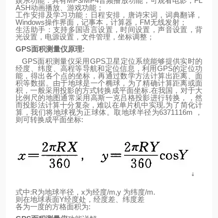
娱乐功能：具有
MP3/MP4
音频播放功能，可观看电影，
FL
ASH
动画播放、游戏功能；
工作安排及学习功能：日程安排，唐诗宋词，词典翻译，
Windows
操作界面，记事本，计算器，
FM
无线发射；
生活助手：支持多国语言设置，时间设置，声音设置，背
光设置，电源设置，文件管理，坐标调整；
GPS
面积测量仪原理
:
GPS
面积测量仪采用
GPS
卫星定位系统能够提供实时的
经度、纬度、高程等导航和定位信息，利用
GPS
的定位功
能，得出各个点的坐标，再通过数学方法计算出距离、面
积等数据。由于
地
球
是一个椭球，为了精确计算距离或面
积，一般采用投影的方式转换成平面坐标
.
在我国，对于大
比例尺的地图通常采用高斯一克吕格投影进行转换，，然
而投影法计算十分复杂，难以在单片机中实现
.
为了简化计
算，我们将地球视为正球体。取地
球
半径为
6371116m
，
则可转换成平面坐标
:
式中
:R
为地球半径，
x
为经度
/m,y
为纬度
/m.
则
在
地
球表面
Y
经度处，经度差、纬度差
各为一度的方格面积为
: