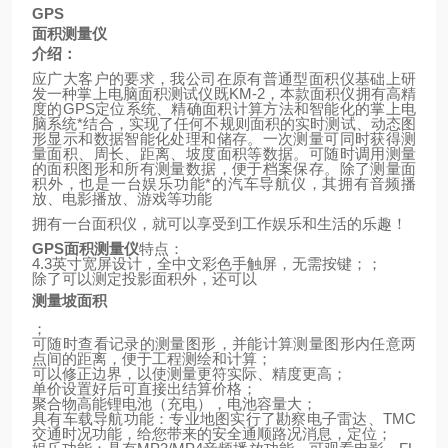
GPS
面积测量仪
介绍：
应广大客户的要求，我公司在原有普通型面积仪基础上研
发一种掌上电脑面积测试仪既
KM-2
，本款面积仪拥有高精
度的
GPS
定位系统、精确面积计算方法和智能化的掌上电
脑系统*结合，实现了任何不规则面积的实时测试、动态图
形显示和数据智能化处理和储存。一次测量可同时获得测
量面积、周长、距离、坡度面积等数据。可随时调用测量
的面积图形和所有测量数据，便于档案保存。除了测量面
积外，也是一台娱乐功能*的汽车导航仪，其拥有音频播
放、电影播放、游戏等功能
拥有一台面积仪，就可以享受到工作娱乐和生活的乐趣！
GPS
面积测量仪
特点：
4.3
英寸宽屏设计，全中文彩色手触屏，无需按键；；
除了可以测定投影面积外，还可以
测量坡面积
；
可随时查看记录的测量图形，并能计算测量图形内任意两
点间的距离，便于工程测绘和计算；
可以修正边界，以使测量更符实际、精度更高；
单价设置好后可直接出结算价格；
聚合物高能锂电池（充电），电池容量大；
具有车载导航功能：专业地图实行了勘察电子雷达、
TMC
交通时况功能，给您带来的安全通顺路况消息，定位；