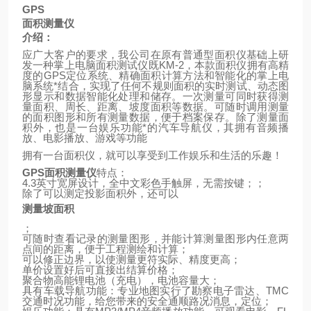
GPS
面积测量仪
介绍：
应广大客户的要求，我公司在原有普通型面积仪基础上研
发一种掌上电脑面积测试仪既
KM-2
，本款面积仪拥有高精
度的
GPS
定位系统、精确面积计算方法和智能化的掌上电
脑系统*结合，实现了任何不规则面积的实时测试、动态图
形显示和数据智能化处理和储存。一次测量可同时获得测
量面积、周长、距离、坡度面积等数据。可随时调用测量
的面积图形和所有测量数据，便于档案保存。除了测量面
积外，也是一台娱乐功能*的汽车导航仪，其拥有音频播
放、电影播放、游戏等功能
拥有一台面积仪，就可以享受到工作娱乐和生活的乐趣！
GPS
面积测量仪
特点：
4.3
英寸宽屏设计，全中文彩色手触屏，无需按键；；
除了可以测定投影面积外，还可以
测量坡面积
；
可随时查看记录的测量图形，并能计算测量图形内任意两
点间的距离，便于工程测绘和计算；
可以修正边界，以使测量更符实际、精度更高；
单价设置好后可直接出结算价格；
聚合物高能锂电池（充电），电池容量大；
具有车载导航功能：专业地图实行了勘察电子雷达、
TMC
交通时况功能，给您带来的安全通顺路况消息，定位；