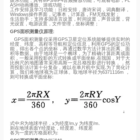
娱乐功能：具有
MP3/MP4
音频播放功能，可观看电影，
FL
ASH
动画播放、游戏功能；
工作安排及学习功能：日程安排，唐诗宋词，词典翻译，
Windows
操作界面，记事本，计算器，
FM
无线发射；
生活助手：支持多国语言设置，时间设置，声音设置，背
光设置，电源设置，文件管理，坐标调整；
GPS
面积测量仪原理
:
GPS
面积测量仪采用
GPS
卫星定位系统能够提供实时的
经度、纬度、高程等导航和定位信息，利用
GPS
的定位功
能，得出各个点的坐标，再通过数学方法计算出距离、面
积等数据。由于
地
球
是一个椭球，为了精确计算距离或面
积，一般采用投影的方式转换成平面坐标
.
在我国，对于大
比例尺的地图通常采用高斯一克吕格投影进行转换，，然
而投影法计算十分复杂，难以在单片机中实现
.
为了简化计
算，我们将地球视为正球体。取地
球
半径为
6371116m
，
则可转换成平面坐标
:
式中
:R
为地球半径，
x
为经度
/m,y
为纬度
/m.
则
在
地
球表面
Y
经度处，经度差、纬度差
各为一度的方格面积为
: