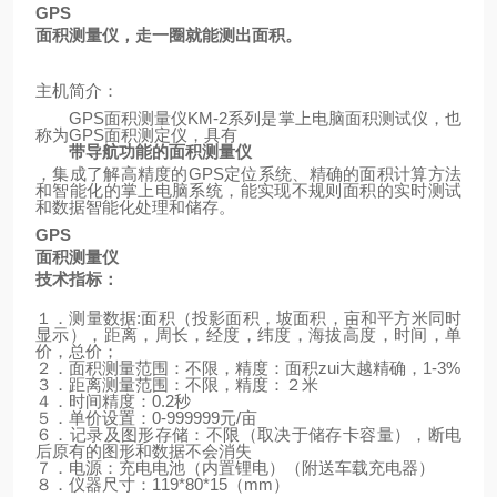
GPS
面积测量仪，走一圈就能测出面积。
主机简介：
GPS
面积测量仪
KM-2
系列是掌上电脑面积测试仪，也
称为
GPS
面积测定仪，具有
带导航功能的面积测量仪
，集成了解高精度的
GPS
定位系统、精确的面积计算方法
和智能化的掌上电脑系统，能实现不规则面积的实时测试
和数据智能化处理和储存。
GPS
面积测量仪
技术指标：
１．测量数据
:
面积（投影面积，坡面积，亩和平方米同时
显示），距离，周长，经度，纬度，海拔高度，时间，单
价，总价；
２．面积测量范围：不限，精度：面积zui大越精确，
1-3%
３．距离测量范围：不限，精度：２米
４．时间精度：
0.2
秒
５．单价设置：
0-999999
元
/
亩
６．记录及图形存储：不限（取决于储存卡容量），断电
后原有的图形和数据不会消失
７．电源：充电电池（内置锂电）
（
附送车载充电器
）
８．仪器尺寸：
119*80*15
（
mm
）