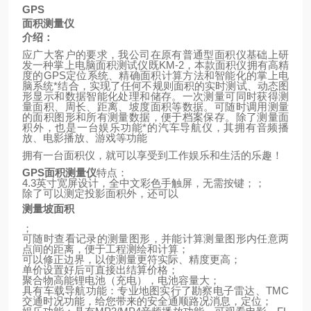
GPS
面积测量仪
介绍：
应广大客户的要求，我公司在原有普通型面积仪基础上研
发一种掌上电脑面积测试仪既
KM-2
，本款面积仪拥有高精
度的
GPS
定位系统、精确面积计算方法和智能化的掌上电
脑系统*结合，实现了任何不规则面积的实时测试、动态图
形显示和数据智能化处理和储存。一次测量可同时获得测
量面积、周长、距离、坡度面积等数据。可随时调用测量
的面积图形和所有测量数据，便于档案保存。除了测量面
积外，也是一台娱乐功能*的汽车导航仪，其拥有音频播
放、电影播放、游戏等功能
拥有一台面积仪，就可以享受到工作娱乐和生活的乐趣！
GPS
面积测量仪
特点：
4.3
英寸宽屏设计，全中文彩色手触屏，无需按键；；
除了可以测定投影面积外，还可以
测量坡面积
；
可随时查看记录的测量图形，并能计算测量图形内任意两
点间的距离，便于工程测绘和计算；
可以修正边界，以使测量更符实际、精度更高；
单价设置好后可直接出结算价格；
聚合物高能锂电池（充电），电池容量大；
具有车载导航功能：专业地图实行了勘察电子雷达、
TMC
交通时况功能，给您带来的安全通顺路况消息，定位；