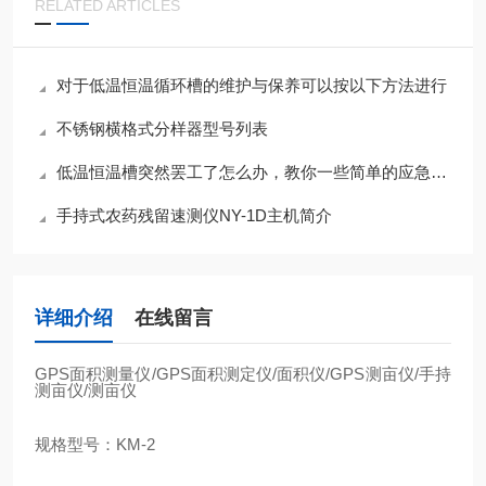
RELATED ARTICLES
对于低温恒温循环槽的维护与保养可以按以下方法进行
不锈钢横格式分样器型号列表
低温恒温槽突然罢工了怎么办，教你一些简单的应急小知识
手持式农药残留速测仪NY-1D主机简介
详细介绍
在线留言
GPS
面积测量仪
/GPS
面积测定仪
/
面积仪
/GPS
测亩仪
/
手持
测亩仪
/
测亩仪
规格型号：
KM-2