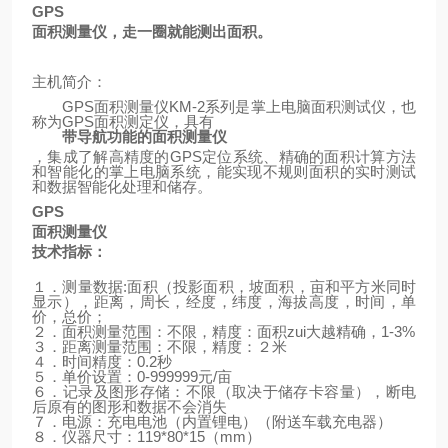
GPS
面积测量仪，走一圈就能测出面积。
主机简介：
GPS
面积测量仪
KM-2
系列是掌上电脑面积测试仪，也
称为
GPS
面积测定仪，具有
带导航功能的面积测量仪
，集成了解高精度的
GPS
定位系统、精确的面积计算方法
和智能化的掌上电脑系统，能实现不规则面积的实时测试
和数据智能化处理和储存。
GPS
面积测量仪
技术指标：
１．测量数据
:
面积（投影面积，坡面积，亩和平方米同时
显示），距离，周长，经度，纬度，海拔高度，时间，单
价，总价；
２．面积测量范围：不限，精度：面积zui大越精确，
1-3%
３．距离测量范围：不限，精度：２米
４．时间精度：
0.2
秒
５．单价设置：
0-999999
元
/
亩
６．记录及图形存储：不限（取决于储存卡容量），断电
后原有的图形和数据不会消失
７．电源：充电电池（内置锂电）
（
附送车载充电器
）
８．仪器尺寸：
119*80*15
（
mm
）