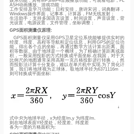
娱乐功能：具有
MP3/MP4
音频播放功能，可观看电影，
FL
ASH
动画播放、游戏功能；
工作安排及学习功能：日程安排，唐诗宋词，词典翻译，
Windows
操作界面，记事本，计算器，
FM
无线发射；
生活助手：支持多国语言设置，时间设置，声音设置，背
光设置，电源设置，文件管理，坐标调整；
GPS
面积测量仪原理
:
GPS
面积测量仪采用
GPS
卫星定位系统能够提供实时的
经度、纬度、高程等导航和定位信息，利用
GPS
的定位功
能，得出各个点的坐标，再通过数学方法计算出距离、面
积等数据。由于
地
球
是一个椭球，为了精确计算距离或面
积，一般采用投影的方式转换成平面坐标
.
在我国，对于大
比例尺的地图通常采用高斯一克吕格投影进行转换，，然
而投影法计算十分复杂，难以在单片机中实现
.
为了简化计
算，我们将地球视为正球体。取地
球
半径为
6371116m
，
则可转换成平面坐标
:
式中
:R
为地球半径，
x
为经度
/m,y
为纬度
/m.
则
在
地
球表面
Y
经度处，经度差、纬度差
各为一度的方格面积为
: