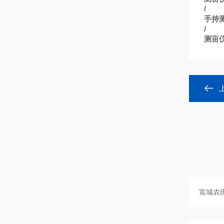
/
手持
/
测亩