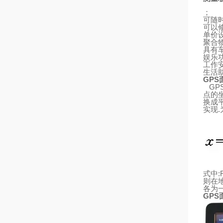
；
可随
可以
单价
聚合
具有
娱乐
工作
生活
GPS
GP
点的
换成
实现
.
式中
:
则
在
各为
GPS