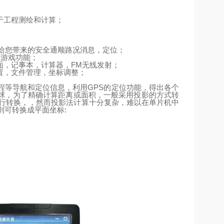
于工程测绘和计算；
给您带来的安全通顺路况消息，定位；
、游戏功能；
面，记事本，计算器，
FM
无线发射；
置，文件管理，坐标调整；
程等导航和定位信息，利用
GPS
的定位功能，得出各个
球，为了精确计算距离或面积，一般采用投影的方式转
行转换，，然而投影法计算十分复杂，难以在单片机中
则可转换成平面坐标
: