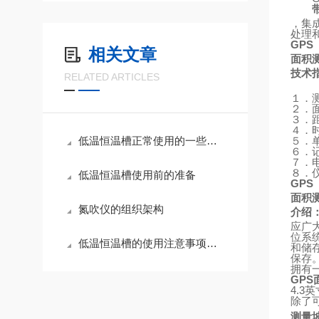
，集
处理
GPS
相关文章
面积
技术
RELATED ARTICLES
１．
２．
３．
４．
低温恒温槽正常使用的一些特殊要求,不知道你有没有注意到
５．
６．
７．
８．
低温恒温槽使用前的准备
GPS
面积
氮吹仪的组织架构
介绍
应广
位系
低温恒温槽的使用注意事项和使用方法
和储
保存
拥有
GPS
4.3
英
除了
测量