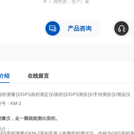
厂商性质：生产厂家
产品咨询
介绍
在线留言
面积测量仪
/GPS
面积测定仪
/
面积仪
/GPS
测亩仪
/
手持测亩仪
/
测亩仪
型号：
KM-2
测量仪，走一圈就能测出面积。
简介：
GPS
面积测量仪
KM-2
系列是掌上电脑面积测试仪，也称为
GPS
面积