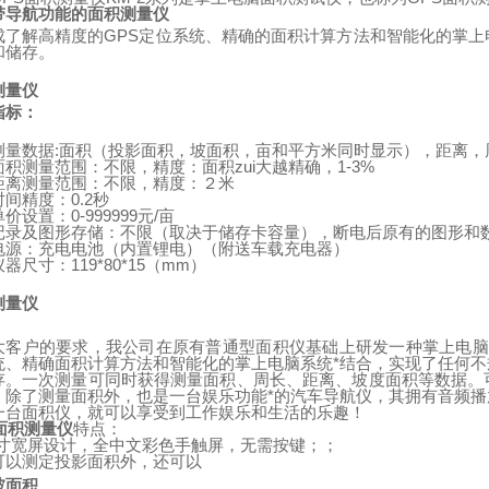
带导航功能的面积测量仪
成了解高精度的
GPS
定位系统、精确的面积计算方法和智能化的掌上
和储存。
测量仪
指标：
测量数据
:
面积（投影面积，坡面积，亩和平方米同时显示），距离，
面积测量范围：不限，精度：面积zui大越精确，
1-3%
距离测量范围：不限，精度：２米
时间精度：
0.2
秒
单价设置：
0-999999
元
/
亩
记录及图形存储：不限（取决于储存卡容量），断电后原有的图形和
电源：充电电池（内置锂电）
（
附送车载充电器
）
仪器尺寸：
119*80*15
（
mm
）
测量仪
：
大客户的要求，我公司在原有普通型面积仪基础上研发一种掌上电脑
统、精确面积计算方法和智能化的掌上电脑系统*结合，实现了任何
存。一次测量可同时获得测量面积、周长、距离、坡度面积等数据。
。除了测量面积外，也是一台娱乐功能*的汽车导航仪，其拥有音频
一台面积仪，就可以享受到工作娱乐和生活的乐趣！
面积测量仪
特点：
寸宽屏设计，全中文彩色手触屏，无需按键；；
可以测定投影面积外，还可以
坡面积