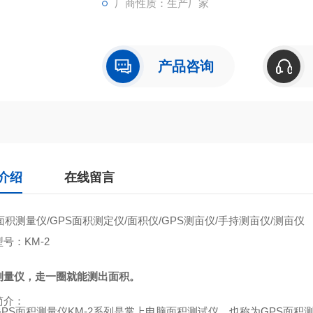
厂商性质：生产厂家
产品咨询
介绍
在线留言
面积测量仪
/GPS
面积测定仪
/
面积仪
/GPS
测亩仪
/
手持测亩仪
/
测亩仪
型号：
KM-2
测量仪，走一圈就能测出面积。
简介：
GPS
面积测量仪
KM-2
系列是掌上电脑面积测试仪，也称为
GPS
面积