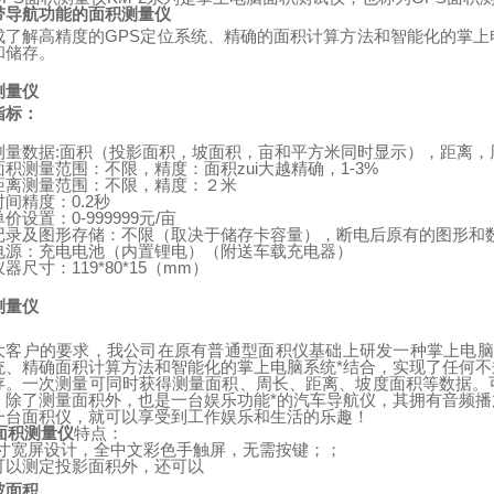
带导航功能的面积测量仪
成了解高精度的
GPS
定位系统、精确的面积计算方法和智能化的掌上
和储存。
测量仪
指标：
测量数据
:
面积（投影面积，坡面积，亩和平方米同时显示），距离，
面积测量范围：不限，精度：面积zui大越精确，
1-3%
距离测量范围：不限，精度：２米
时间精度：
0.2
秒
单价设置：
0-999999
元
/
亩
记录及图形存储：不限（取决于储存卡容量），断电后原有的图形和
电源：充电电池（内置锂电）
（
附送车载充电器
）
仪器尺寸：
119*80*15
（
mm
）
测量仪
：
大客户的要求，我公司在原有普通型面积仪基础上研发一种掌上电脑
统、精确面积计算方法和智能化的掌上电脑系统*结合，实现了任何
存。一次测量可同时获得测量面积、周长、距离、坡度面积等数据。
。除了测量面积外，也是一台娱乐功能*的汽车导航仪，其拥有音频
一台面积仪，就可以享受到工作娱乐和生活的乐趣！
面积测量仪
特点：
寸宽屏设计，全中文彩色手触屏，无需按键；；
可以测定投影面积外，还可以
坡面积