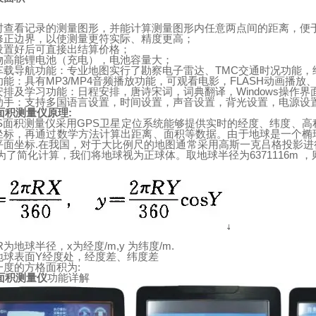
时查看记录的测量图形，并能计算测量图形内任意两点间的距离，便
修正边界，以使测量更符实际、精度更高；
设置好后可直接出结算价格；
物高能锂电池（充电），电池容量大；
车载导航功能：专业地图实行了勘察电子雷达、
TMC
交通时况功能，
功能：具有
MP3/MP4
音频播放功能，可观看电影，
FLASH
动画播放
安排及学习功能：日程安排，唐诗宋词，词典翻译，
Windows
操作界
助手：支持多国语言设置，时间设置，声音设置，背光设置，电源设
面积测量仪原理
:
S
面积测量仪采用
GPS
卫星定位系统能够提供实时的经度、纬度、高
坐标，再通过数学方法计算出距离、面积等数据。由于
地
球
是一个椭
平面坐标
.
在我国，对于大比例尺的地图通常采用高斯一克吕格投影进
为了简化计算，我们将地球视为正球体。取地
球
半径为
6371116m
，
R
为地球半径，
x
为经度
/m,y
为纬度
/m.
地
球表面
Y
经度处，经度差、纬度差
一度的方格面积为
:
面积测量仪
功能详解