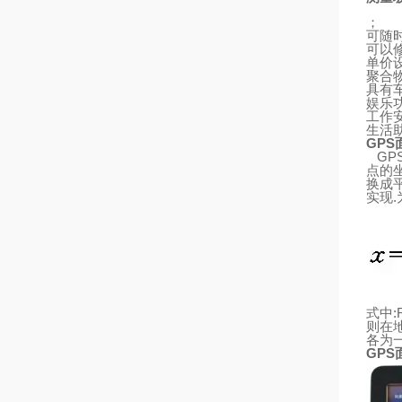
；
可随
可以
单价
聚合
具有
娱乐
工作
生活
GPS
GP
点的
换成
实现
.
式中
:
则
在
各为
GPS