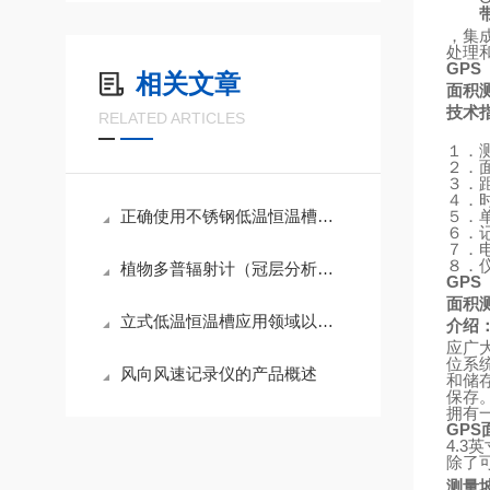
，集
处理
GPS
相关文章
面积
技术
RELATED ARTICLES
１．
２．
３．
４．
正确使用不锈钢低温恒温槽的流程？
５．
６．
７．
８．
植物多普辐射计（冠层分析系统）/植物冠层分析仪
GPS
面积
立式低温恒温槽应用领域以及简介阐述
介绍
应广
位系
风向风速记录仪的产品概述
和储
保存
拥有
GPS
4.3
英
除了
测量