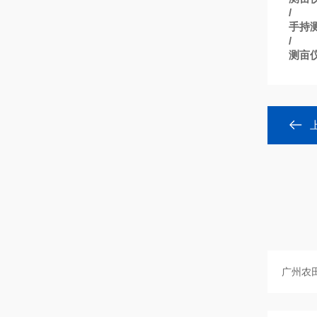
/
手持
/
测亩