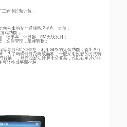
于工程测绘和计算；
给您带来的安全通顺路况消息，定位；
、游戏功能；
面，记事本，计算器，
FM
无线发射；
置，文件管理，坐标调整；
程等导航和定位信息，利用
GPS
的定位功能，得出各个
球，为了精确计算距离或面积，一般采用投影的方式转
行转换，，然而投影法计算十分复杂，难以在单片机中
则可转换成平面坐标
: