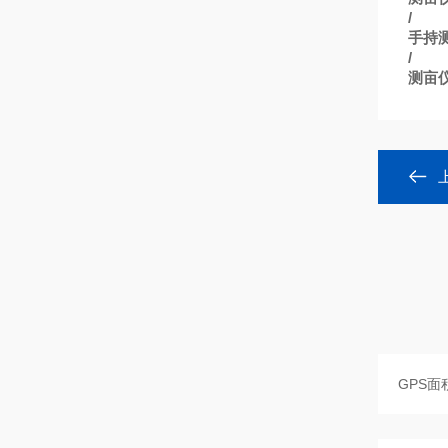
/
手持
/
测亩