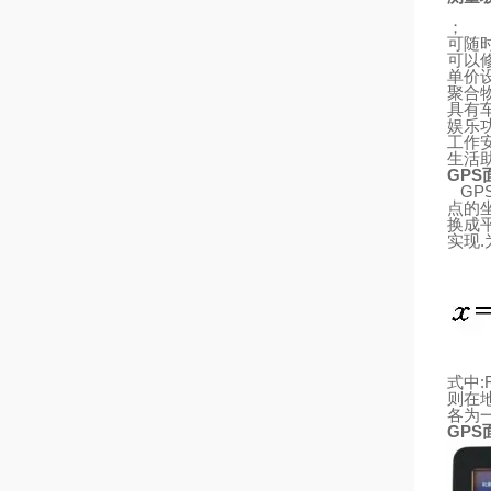
；
可随
可以
单价
聚合
具有
娱乐
工作
生活
GPS
GP
点的
换成
实现
.
式中
:
则
在
各为
GPS