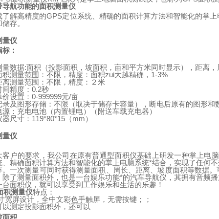
带导航功能的面积测量仪
成了解高精度的
GPS
定位系统、精确的面积计算方法和智能化的掌上
和储存。
测量仪
指标：
测量数据
:
面积（投影面积，坡面积，亩和平方米同时显示），距离，
面积测量范围：不限，精度：面积zui大越精确，
1-3%
距离测量范围：不限，精度：２米
时间精度：
0.2
秒
单价设置：
0-999999
元
/
亩
记录及图形存储：不限（取决于储存卡容量），断电后原有的图形和
电源：充电电池（内置锂电）
（
附送车载充电器
）
仪器尺寸：
119*80*15
（
mm
）
测量仪
：
大客户的要求，我公司在原有普通型面积仪基础上研发一种掌上电脑
统、精确面积计算方法和智能化的掌上电脑系统*结合，实现了任何
存。一次测量可同时获得测量面积、周长、距离、坡度面积等数据。
。除了测量面积外，也是一台娱乐功能*的汽车导航仪，其拥有音频
一台面积仪，就可以享受到工作娱乐和生活的乐趣！
面积测量仪
特点：
寸宽屏设计，全中文彩色手触屏，无需按键；；
可以测定投影面积外，还可以
坡面积