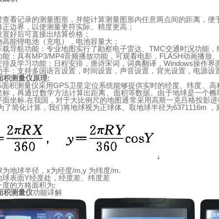
时查看记录的测量图形，并能计算测量图形内任意两点间的距离，便
修正边界，以使测量更符实际、精度更高；
设置好后可直接出结算价格；
物高能锂电池（充电），电池容量大；
车载导航功能：专业地图实行了勘察电子雷达、
TMC
交通时况功能，
功能：具有
MP3/MP4
音频播放功能，可观看电影，
FLASH
动画播放
安排及学习功能：日程安排，唐诗宋词，词典翻译，
Windows
操作界
助手：支持多国语言设置，时间设置，声音设置，背光设置，电源设
面积测量仪原理
:
S
面积测量仪采用
GPS
卫星定位系统能够提供实时的经度、纬度、高
坐标，再通过数学方法计算出距离、面积等数据。由于
地
球
是一个椭
平面坐标
.
在我国，对于大比例尺的地图通常采用高斯一克吕格投影进
为了简化计算，我们将地球视为正球体。取地
球
半径为
6371116m
，
R
为地球半径，
x
为经度
/m,y
为纬度
/m.
地
球表面
Y
经度处，经度差、纬度差
一度的方格面积为
:
面积测量仪
功能详解