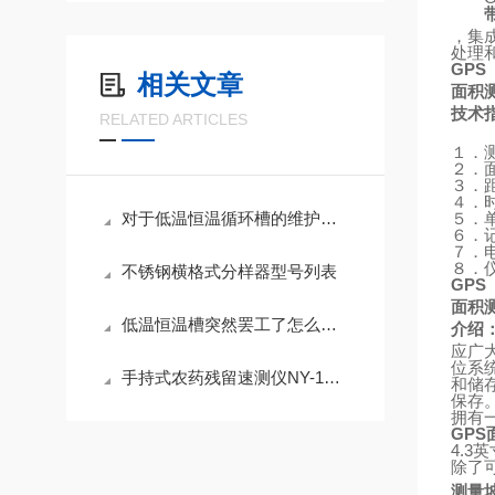
，集
处理
GPS
相关文章
面积
技术
RELATED ARTICLES
１．
２．
３．
４．
对于低温恒温循环槽的维护与保养可以按以下方法进行
５．
６．
７．
８．
不锈钢横格式分样器型号列表
GPS
面积
低温恒温槽突然罢工了怎么办，教你一些简单的应急小知识
介绍
应广
位系
手持式农药残留速测仪NY-1D主机简介
和储
保存
拥有
GPS
4.3
英
除了
测量