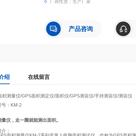
厂商性质：生产厂家
产品咨询
介绍
在线留言
面积测量仪
/GPS
面积测定仪
/
面积仪
/GPS
测亩仪
/
手持测亩仪
/
测亩仪
型号：
KM-2
测量仪，走一圈就能测出面积。
简介：
GPS
面积测量仪
KM-2
系列是掌上电脑面积测试仪，也称为
GPS
面积