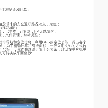
于工程测绘和计算；
给您带来的安全通顺路况消息，定位；
、游戏功能；
面，记事本，计算器，
FM
无线发射；
置，文件管理，坐标调整；
程等导航和定位信息，利用
GPS
的定位功能，得出各个
球，为了精确计算距离或面积，一般采用投影的方式转
行转换，，然而投影法计算十分复杂，难以在单片机中
则可转换成平面坐标
: