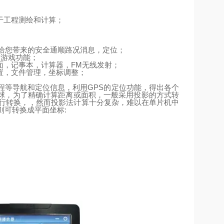
于工程测绘和计算；
给您带来的安全通顺路况消息，定位；
、游戏功能；
面，记事本，计算器，
FM
无线发射；
置，文件管理，坐标调整；
程等导航和定位信息，利用
GPS
的定位功能，得出各个
球，为了精确计算距离或面积，一般采用投影的方式转
行转换，，然而投影法计算十分复杂，难以在单片机中
则可转换成平面坐标
: