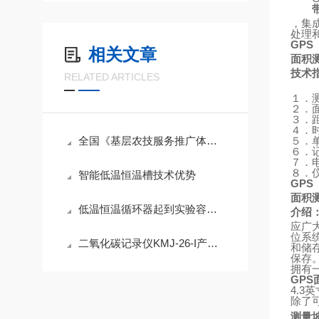
，集
处理
GPS
相关文章
面积
技术
RELATED ARTICLES
１．
２．
３．
４．
全国《基层农技服务推广体系建设项目》配置清单
５．
６．
７．
８．
智能低温恒温槽技术优势
GPS
面积
低温恒温循环器起到实验容器降温或恒温作用
介绍
应广
位系
二氧化碳记录仪KMJ-26-I产品简介
和储
保存
拥有
GPS
4.3
英
除了
测量