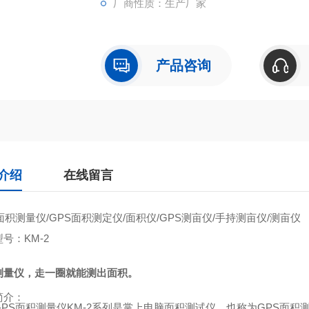
厂商性质：生产厂家
产品咨询
介绍
在线留言
面积测量仪
/GPS
面积测定仪
/
面积仪
/GPS
测亩仪
/
手持测亩仪
/
测亩仪
型号：
KM-2
测量仪，走一圈就能测出面积。
简介：
GPS
面积测量仪
KM-2
系列是掌上电脑面积测试仪，也称为
GPS
面积