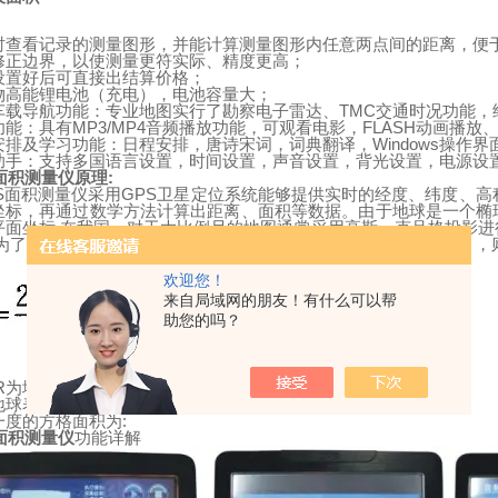
时查看记录的测量图形，并能计算测量图形内任意两点间的距离，便
修正边界，以使测量更符实际、精度更高；
设置好后可直接出结算价格；
物高能锂电池（充电），电池容量大；
车载导航功能：专业地图实行了勘察电子雷达、
TMC
交通时况功能，
功能：具有
MP3/MP4
音频播放功能，可观看电影，
FLASH
动画播放
安排及学习功能：日程安排，唐诗宋词，词典翻译，
Windows
操作界
助手：支持多国语言设置，时间设置，声音设置，背光设置，电源设
面积测量仪原理
:
S
面积测量仪采用
GPS
卫星定位系统能够提供实时的经度、纬度、高
坐标，再通过数学方法计算出距离、面积等数据。由于
地
球
是一个椭
平面坐标
.
在我国，对于大比例尺的地图通常采用高斯一克吕格投影进
为了简化计算，我们将地球视为正球体。取地
球
半径为
6371116m
，
欢迎您！
来自局域网的朋友！有什么可以帮
助您的吗？
R
为地球半径，
x
为经度
/m,y
为纬度
/m.
地
球表面
Y
经度处，经度差、纬度差
一度的方格面积为
:
面积测量仪
功能详解