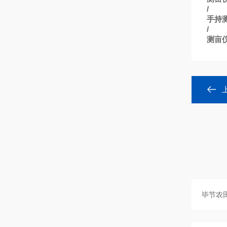
/
手持
/
测亩