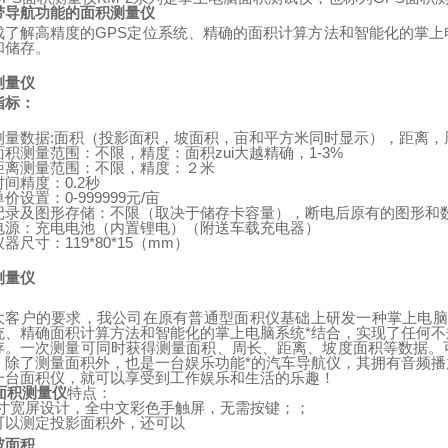
带导航功能的面积测量仪
成了解高精度的
GPS
定位系统、精确的面积计算方法和智能化的掌上
和储存。
测量仪
指标：
测量数据
:
面积（投影面积，坡面积，亩和平方米同时显示），距离，
面积测量范围：不限，精度：面积zui大越精确，
1-3%
距离测量范围：不限，精度：２米
时间精度：
0.2
秒
单价设置：
0-999999
元
/
亩
记录及图形存储：不限（取决于储存卡容量），断电后原有的图形和
电源：充电电池（内置锂电）
（
附送车载充电器
）
仪器尺寸：
119*80*15
（
mm
）
测量仪
：
大客户的要求，我公司在原有普通型面积仪基础上研发一种掌上电脑
统、精确面积计算方法和智能化的掌上电脑系统*结合，实现了任何
存。一次测量可同时获得测量面积、周长、距离、坡度面积等数据。
。除了测量面积外，也是一台娱乐功能*的汽车导航仪，其拥有音频
一台面积仪，就可以享受到工作娱乐和生活的乐趣！
面积测量仪
特点：
寸宽屏设计，全中文彩色手触屏，无需按键；；
可以测定投影面积外，还可以
坡面积