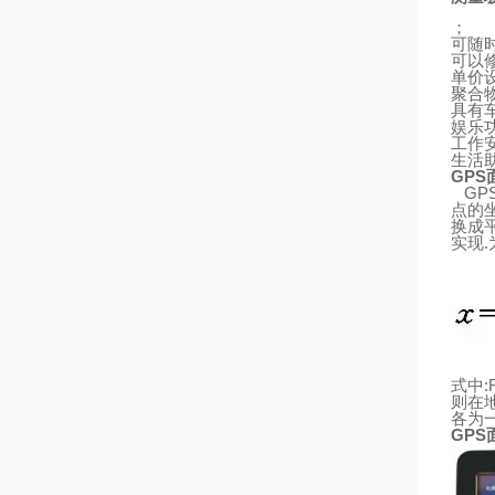
；
可随
可以
单价
聚合
具有
娱乐
工作
生活
GPS
GP
点的
换成
实现
.
式中
:
则
在
各为
GPS