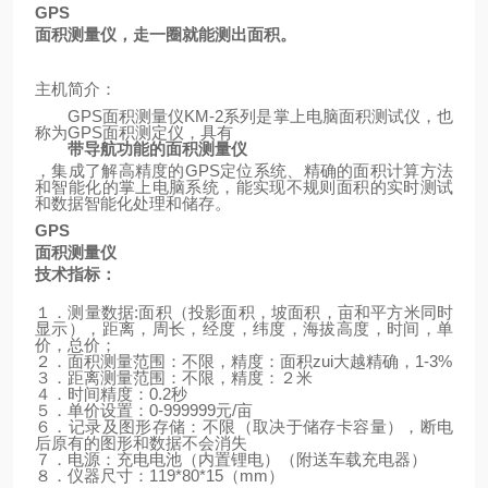
GPS
面积测量仪，走一圈就能测出面积。
主机简介：
GPS
面积测量仪
KM-2
系列是掌上电脑面积测试仪，也
称为
GPS
面积测定仪，具有
带导航功能的面积测量仪
，集成了解高精度的
GPS
定位系统、精确的面积计算方法
和智能化的掌上电脑系统，能实现不规则面积的实时测试
和数据智能化处理和储存。
GPS
面积测量仪
技术指标：
１．测量数据
:
面积（投影面积，坡面积，亩和平方米同时
显示），距离，周长，经度，纬度，海拔高度，时间，单
价，总价；
２．面积测量范围：不限，精度：面积zui大越精确，
1-3%
３．距离测量范围：不限，精度：２米
４．时间精度：
0.2
秒
５．单价设置：
0-999999
元
/
亩
６．记录及图形存储：不限（取决于储存卡容量），断电
后原有的图形和数据不会消失
７．电源：充电电池（内置锂电）
（
附送车载充电器
）
８．仪器尺寸：
119*80*15
（
mm
）