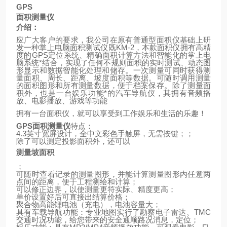
GPS
面积测量仪
介绍：
应广大客户的要求，我公司在原有普通型面积仪基础上研
发一种掌上电脑面积测试仪既
KM-2
，本款面积仪拥有高精
度的
GPS
定位系统、精确面积计算方法和智能化的掌上电
脑系统*结合，实现了任何不规则面积的实时测试、动态图
形显示和数据智能化处理和储存。一次测量可同时获得测
量面积、周长、距离、坡度面积等数据。可随时调用测量
的面积图形和所有测量数据，便于档案保存。除了测量面
积外，也是一台娱乐功能*的汽车导航仪，其拥有音频播
放、电影播放、游戏等功能
拥有一台面积仪，就可以享受到工作娱乐和生活的乐趣！
GPS
面积测量仪
特点：
4.3
英寸宽屏设计，全中文彩色手触屏，无需按键；；
除了可以测定投影面积外，还可以
测量坡面积
；
可随时查看记录的测量图形，并能计算测量图形内任意两
点间的距离，便于工程测绘和计算；
可以修正边界，以使测量更符实际、精度更高；
单价设置好后可直接出结算价格；
聚合物高能锂电池（充电），电池容量大；
具有车载导航功能：专业地图实行了勘察电子雷达、
TMC
交通时况功能，给您带来的安全通顺路况消息，定位；