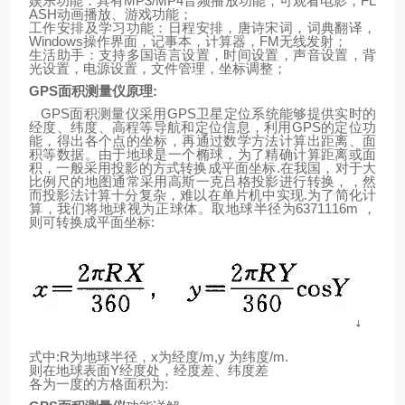
娱乐功能：具有
MP3/MP4
音频播放功能，可观看电影，
FL
ASH
动画播放、游戏功能；
工作安排及学习功能：日程安排，唐诗宋词，词典翻译，
Windows
操作界面，记事本，计算器，
FM
无线发射；
生活助手：支持多国语言设置，时间设置，声音设置，背
光设置，电源设置，文件管理，坐标调整；
GPS
面积测量仪原理
:
GPS
面积测量仪采用
GPS
卫星定位系统能够提供实时的
经度、纬度、高程等导航和定位信息，利用
GPS
的定位功
能，得出各个点的坐标，再通过数学方法计算出距离、面
积等数据。由于
地
球
是一个椭球，为了精确计算距离或面
积，一般采用投影的方式转换成平面坐标
.
在我国，对于大
比例尺的地图通常采用高斯一克吕格投影进行转换，，然
而投影法计算十分复杂，难以在单片机中实现
.
为了简化计
算，我们将地球视为正球体。取地
球
半径为
6371116m
，
则可转换成平面坐标
:
式中
:R
为地球半径，
x
为经度
/m,y
为纬度
/m.
则
在
地
球表面
Y
经度处，经度差、纬度差
各为一度的方格面积为
: