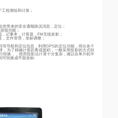
于工程测绘和计算；
给您带来的安全通顺路况消息，定位；
、游戏功能；
面，记事本，计算器，
FM
无线发射；
置，文件管理，坐标调整；
程等导航和定位信息，利用
GPS
的定位功能，得出各个
球，为了精确计算距离或面积，一般采用投影的方式转
行转换，，然而投影法计算十分复杂，难以在单片机中
则可转换成平面坐标
: