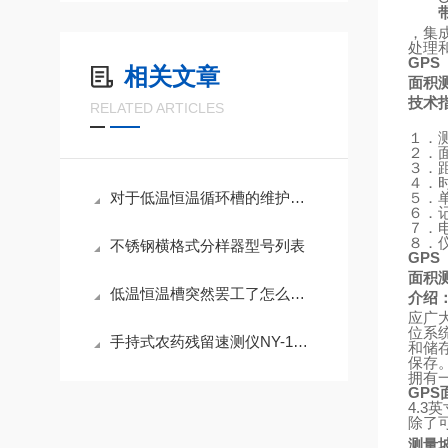
，集
处理
GPS
相关文章
面积
技术
RELATED ARTICLES
１．
２．
３．
４．
对于低温恒温循环槽的维护与保养可以按以下方法进行
５．
６．
７．
８．
不锈钢横格式分样器型号列表
GPS
面积
低温恒温槽突然罢工了怎么办，教你一些简单的应急小知识
介绍
应广
位系
手持式农药残留速测仪NY-1D主机简介
和储
保存
拥有
GPS
4.3
英
除了
测量