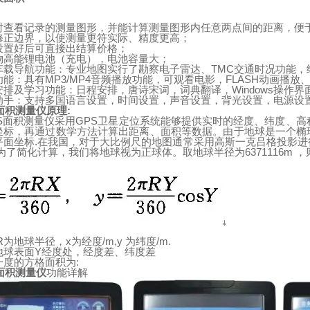
时查看记录的测量图形，并能计算测量图形内任意两点间的距离，便
修正边界，以使测量更符实际、精度更高；
设置好后可直接出结算价格；
物高能锂电池（充电），电池容量大；
车载导航功能：专业地图实行了勘察电子雷达、
TMC
交通时况功能，
功能：具有
MP3/MP4
音频播放功能，可观看电影，
FLASH
动画播放
安排及学习功能：日程安排，唐诗宋词，词典翻译，
Windows
操作界
助手：支持多国语言设置，时间设置，声音设置，背光设置，电源设
面积测量仪原理
:
S
面积测量仪采用
GPS
卫星定位系统能够提供实时的经度、纬度、高
坐标，再通过数学方法计算出距离、面积等数据。由于
地
球
是一个椭
平面坐标
.
在我国，对于大比例尺的地图通常采用高斯一克吕格投影进
为了简化计算，我们将地球视为正球体。取地
球
半径为
6371116m
，
R
为地球半径，
x
为经度
/m,y
为纬度
/m.
地
球表面
Y
经度处，经度差、纬度差
一度的方格面积为
:
面积测量仪
功能详解