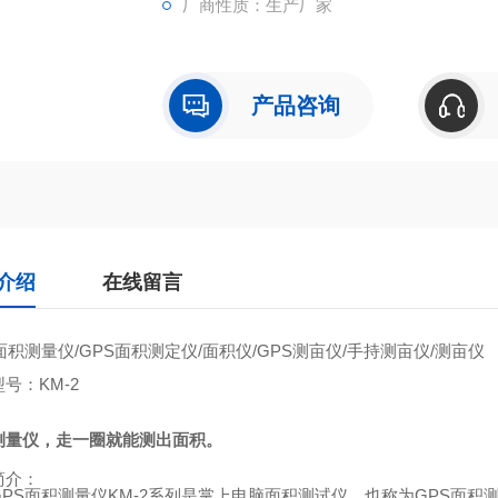
厂商性质：生产厂家
产品咨询
介绍
在线留言
面积测量仪
/GPS
面积测定仪
/
面积仪
/GPS
测亩仪
/
手持测亩仪
/
测亩仪
型号：
KM-2
测量仪，走一圈就能测出面积。
简介：
GPS
面积测量仪
KM-2
系列是掌上电脑面积测试仪，也称为
GPS
面积