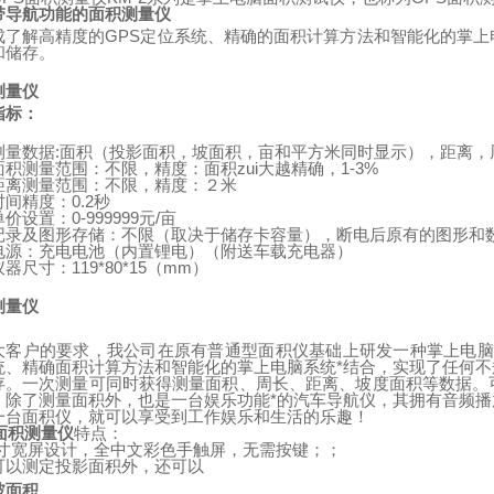
带导航功能的面积测量仪
成了解高精度的
GPS
定位系统、精确的面积计算方法和智能化的掌上
和储存。
测量仪
指标：
测量数据
:
面积（投影面积，坡面积，亩和平方米同时显示），距离，
面积测量范围：不限，精度：面积zui大越精确，
1-3%
距离测量范围：不限，精度：２米
时间精度：
0.2
秒
单价设置：
0-999999
元
/
亩
记录及图形存储：不限（取决于储存卡容量），断电后原有的图形和
电源：充电电池（内置锂电）
（
附送车载充电器
）
仪器尺寸：
119*80*15
（
mm
）
测量仪
：
大客户的要求，我公司在原有普通型面积仪基础上研发一种掌上电脑
统、精确面积计算方法和智能化的掌上电脑系统*结合，实现了任何
存。一次测量可同时获得测量面积、周长、距离、坡度面积等数据。
。除了测量面积外，也是一台娱乐功能*的汽车导航仪，其拥有音频
一台面积仪，就可以享受到工作娱乐和生活的乐趣！
面积测量仪
特点：
寸宽屏设计，全中文彩色手触屏，无需按键；；
可以测定投影面积外，还可以
坡面积