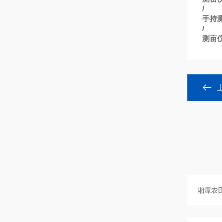
/
手持
/
测亩