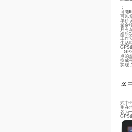
；
可随
可以
单价
聚合
具有
娱乐
工作
生活
GPS
GP
点的
换成
实现
.
式中
:
则
在
各为
GPS