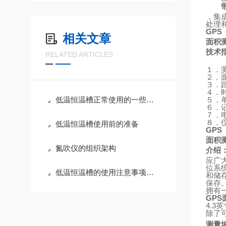
，集
处理
GPS
相关文章
面积
技术
RELATED ARTICLES
１．
２．
３．
４．
低温恒温槽正常使用的一些特殊要求,不知道你有没有注意到
５．
６．
７．
８．
低温恒温槽使用前的准备
GPS
面积
氮吹仪的组织架构
介绍
应广
位系
低温恒温槽的使用注意事项和使用方法
和储
保存
拥有
GPS
4.3
英
除了
测量