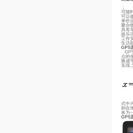
；
可随
可以
单价
聚合
具有
娱乐
工作
生活
GPS
GP
点的
换成
实现
.
式中
:
则
在
各为
GPS