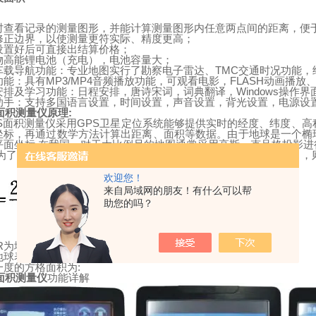
时查看记录的测量图形，并能计算测量图形内任意两点间的距离，便
修正边界，以使测量更符实际、精度更高；
设置好后可直接出结算价格；
物高能锂电池（充电），电池容量大；
车载导航功能：专业地图实行了勘察电子雷达、
TMC
交通时况功能，
功能：具有
MP3/MP4
音频播放功能，可观看电影，
FLASH
动画播放
安排及学习功能：日程安排，唐诗宋词，词典翻译，
Windows
操作界
助手：支持多国语言设置，时间设置，声音设置，背光设置，电源设
面积测量仪原理
:
S
面积测量仪采用
GPS
卫星定位系统能够提供实时的经度、纬度、高
坐标，再通过数学方法计算出距离、面积等数据。由于
地
球
是一个椭
平面坐标
.
在我国，对于大比例尺的地图通常采用高斯一克吕格投影进
为了简化计算，我们将地球视为正球体。取地
球
半径为
6371116m
，
欢迎您！
来自局域网的朋友！有什么可以帮
助您的吗？
R
为地球半径，
x
为经度
/m,y
为纬度
/m.
地
球表面
Y
经度处，经度差、纬度差
一度的方格面积为
:
面积测量仪
功能详解