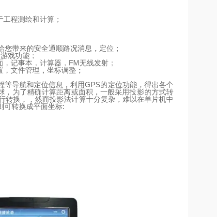
于工程测绘和计算；
给您带来的安全通顺路况消息，定位；
、游戏功能；
面，记事本，计算器，
FM
无线发射；
置，文件管理，坐标调整；
程等导航和定位信息，利用
GPS
的定位功能，得出各个
球，为了精确计算距离或面积，一般采用投影的方式转
行转换，，然而投影法计算十分复杂，难以在单片机中
则可转换成平面坐标
: