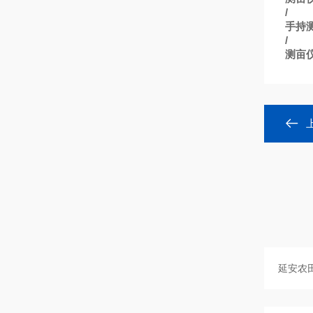
/
手持
/
测亩