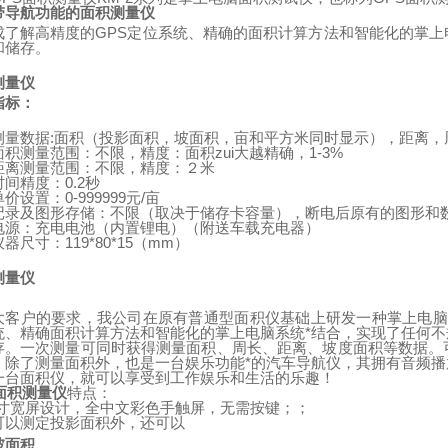
带导航功能的面积测量仪
成了解高精度的
GPS
定位系统、精确的面积计算方法和智能化的掌上
和储存。
测量仪
指标：
测量数据
:
面积（投影面积，坡面积，亩和平方米同时显示），距离，
面积测量范围：不限，精度：面积zui大越精确，
1-3%
距离测量范围：不限，精度：２米
时间精度：
0.2
秒
单价设置：
0-999999
元
/
亩
记录及图形存储：不限（取决于储存卡容量），断电后原有的图形和
电源：充电电池（内置锂电）
（
附送车载充电器
）
仪器尺寸：
119*80*15
（
mm
）
测量仪
：
大客户的要求，我公司在原有普通型面积仪基础上研发一种掌上电脑
统、精确面积计算方法和智能化的掌上电脑系统*结合，实现了任何
存。一次测量可同时获得测量面积、周长、距离、坡度面积等数据。
。除了测量面积外，也是一台娱乐功能*的汽车导航仪，其拥有音频
一台面积仪，就可以享受到工作娱乐和生活的乐趣！
面积测量仪
特点：
寸宽屏设计，全中文彩色手触屏，无需按键；；
可以测定投影面积外，还可以
坡面积