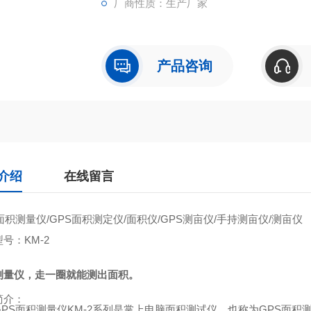
厂商性质：生产厂家
产品咨询
介绍
在线留言
面积测量仪
/GPS
面积测定仪
/
面积仪
/GPS
测亩仪
/
手持测亩仪
/
测亩仪
型号：
KM-2
测量仪，走一圈就能测出面积。
简介：
GPS
面积测量仪
KM-2
系列是掌上电脑面积测试仪，也称为
GPS
面积