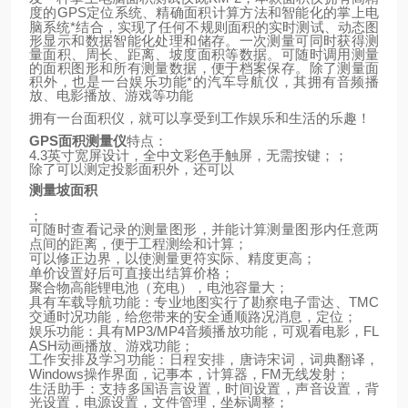
GPS
定位系统、精确面积计算方法和智能化的掌上电
度的
脑系统*结合，实现了任何不规则面积的实时测试、动态图
形显示和数据智能化处理和储存。一次测量可同时获得测
量面积、周长、距离、坡度面积等数据。可随时调用测量
的面积图形和所有测量数据，便于档案保存。除了测量面
积外，也是一台娱乐功能*的汽车导航仪，其拥有音频播
放、电影播放、游戏等功能
拥有一台面积仪，就可以享受到工作娱乐和生活的乐趣！
GPS
面积测量仪
特点：
4.3
英寸宽屏设计，全中文彩色手触屏，无需按键；；
除了可以测定投影面积外，还可以
测量坡面积
；
可随时查看记录的测量图形，并能计算测量图形内任意两
点间的距离，便于工程测绘和计算；
可以修正边界，以使测量更符实际、精度更高；
单价设置好后可直接出结算价格；
聚合物高能锂电池（充电），电池容量大；
TMC
具有车载导航功能：专业地图实行了勘察电子雷达、
交通时况功能，给您带来的安全通顺路况消息，定位；
MP3/MP4
FL
娱乐功能：具有
音频播放功能，可观看电影，
ASH
动画播放、游戏功能；
工作安排及学习功能：日程安排，唐诗宋词，词典翻译，
Windows
FM
操作界面，记事本，计算器，
无线发射；
生活助手：支持多国语言设置，时间设置，声音设置，背
光设置，电源设置，文件管理，坐标调整；