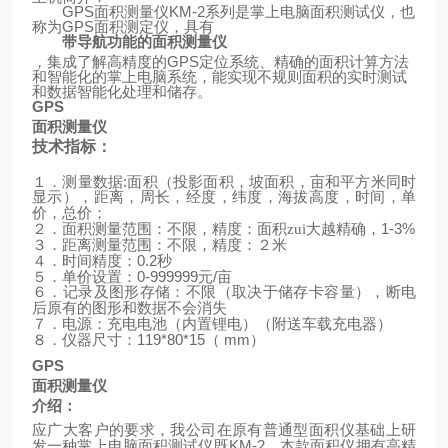
GPS
面积测量仪
KM-2
系列是掌上电脑面积测试仪，也
称为
GPS
面积测定仪，具有
带导航功能的面积测量仪
，集成了解高精度的
GPS
定位系统、精确的面积计算方法
和智能化的掌上电脑系统，能实现不规则面积的实时测试
和数据智能化处理和储存。
GPS
面积测量仪
技术指标：
:
１．测量数据
面积（投影面积，坡面积，亩和平方米同时
显示），距离，周长，经度，纬度，海拔高度，时间，单
价，总价；
1-3%
２．面积测量范围：不限，精度：面积zui大越精确，
３．距离测量范围：不限，精度：２米
0.2
４．时间精度：
秒
0-999999
/
５．单价设置：
元
亩
６．记录及图形存储：不限（取决于储存卡容量），断电
后原有的图形和数据不会消失
（
）
７．电源：充电电池（内置锂电）
附送车载充电器
119*80*15
mm
）
８．仪器尺寸：
（
GPS
面积测量仪
介绍：
应广大客户的要求，我公司在原有普通型面积仪基础上研
KM-2
发一种掌上电脑面积测试仪既
，本款面积仪拥有高精