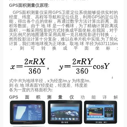
GPS
面积测量仪原理
:
GPS
GPS
面积测量仪采用
卫星定位系统能够提供实时的
GPS
经度、纬度、高程等导航和定位信息，利用
的定位功
能，得出各个点的坐标，再通过数学方法计算出距离、面
积等数据。由于
地
球
是一个椭球，为了精确计算距离或
.
面积，一般采用投影的方式转换成平面坐标
在我国，对于
大比例尺的地图通常采用高斯一克吕格投影进行转换，，
.
然而投影法计算十分复杂，难以在单片机中实现
为了简化
6371116m
计算，我们将地球视为正球体。取地
球
半径为
:
，则可转换成平面坐标
:R
x
/m,y
/m.
式中
为地球半径，
为经度
为纬度
Y
则
在
地
球表面
经度处，经度差、纬度差
:
各为一度的方格面积为
GPS
面积测量仪
功能详解