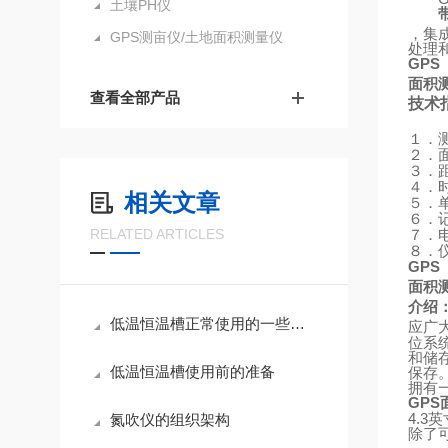
土壤PH仪
，集
GPS测亩仪/土地面积测量仪
处理
GPS
面积
查看全部产品
技术
１．
２．
３．
４．
相关文章
５．
６．
RELATED ARTICLES
７．
８．
GPS
面积
介绍
低温恒温槽正常使用的一些特殊要求,不知道你有没有注意到
应广
位系
和储
低温恒温槽使用前的准备
保存
拥有
GPS
4.3
氮吹仪的组织架构
英
除了