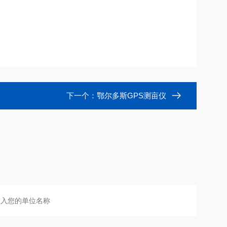
下一个：
鄂尔多斯GPS测亩仪