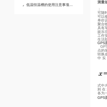
测量
低温恒温槽的使用注意事项和使用方法
；
可随
可以
单价
聚合
具有
娱乐
工作
生活
GPS
GP
点的
转换
中实
:
式中
则
在
各为
GPS