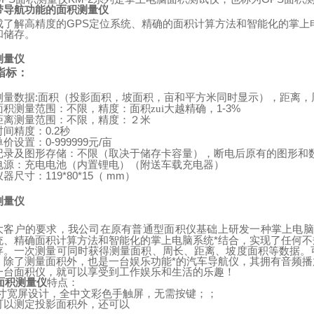
带导航功能的面积测量仪
成了解高精度的
GPS
定位系统、精确的面积计算方法和智能化的掌上
和储存。
测量仪
指标：
:
测量数据
面积（投影面积，坡面积，亩和平方米同时显示），距离，
1-3%
面积测量范围：不限，精度：面积zui大越精确，
距离测量范围：不限，精度：２米
0.2
时间精度：
秒
0-999999
/
单价设置：
元
亩
记录及图形存储：不限（取决于储存卡容量），断电后原有的图形和
（
）
电源：充电电池（内置锂电）
附送车载充电器
119*80*15
mm
）
仪器尺寸：
（
测量仪
：
大客户的要求，我公司在原有普通型面积仪基础上研发一种掌上电脑
统、精确面积计算方法和智能化的掌上电脑系统*结合，实现了任何
存。一次测量可同时获得测量面积、周长、距离、坡度面积等数据。
。除了测量面积外，也是一台娱乐功能*的汽车导航仪，其拥有音频
一台面积仪，就可以享受到工作娱乐和生活的乐趣！
面积测量仪
特点：
寸宽屏设计，全中文彩色手触屏，无需按键；；
可以测定投影面积外，还可以