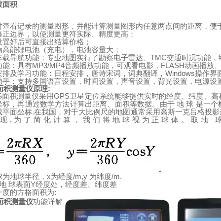
坡面积
时查看记录的测量图形，并能计算测量图形内任意两点间的距离，便
修正边界，以使测量更符实际、精度更高；
设置好后可直接出结算价格；
物高能锂电池（充电），电池容量大；
TMC
车载导航功能：专业地图实行了勘察电子雷达、
交通时况功能，
MP3/MP4
FLASH
功能：具有
音频播放功能，可观看电影，
动画播放
Windows
安排及学习功能：日程安排，唐诗宋词，词典翻译，
操作界
助手：支持多国语言设置，时间设置，声音设置，背光设置，电源设
面积测量仪原理
:
S
GPS
面积测量仪采用
卫星定位系统能够提供实时的经度、纬度、高
坐标，再通过数学方法计算出距离、面积等数据。由于
地
球
是一个
.
成平面坐标
在我国，对于大比例尺的地图通常采用高斯一克吕格投影
.
现
为了简化计算，我们将地球视为正球体。取地
R
x
/m,y
/m.
为地球半径，
为经度
为纬度
Y
地
球表面
经度处，经度差、纬度差
:
一度的方格面积为
面积测量仪
功能详解