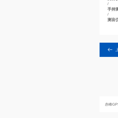
/
手持
/
测亩