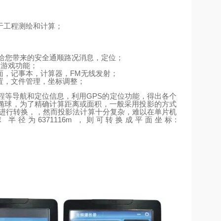
于工程测绘和计算；
给您带来的安全通顺路况消息，定位；
、游戏功能；
FM
面，记事本，计算器，
无线发射；
置，文件管理，坐标调整；
GPS
程等导航和定位信息，利用
的定位功能，得出各个
椭球，为了精确计算距离或面积，一般采用投影的方式
进行转换，，然而投影法计算十分复杂，难以在单片机
6371116m
:
球
半径为
，则可转换成平面坐标