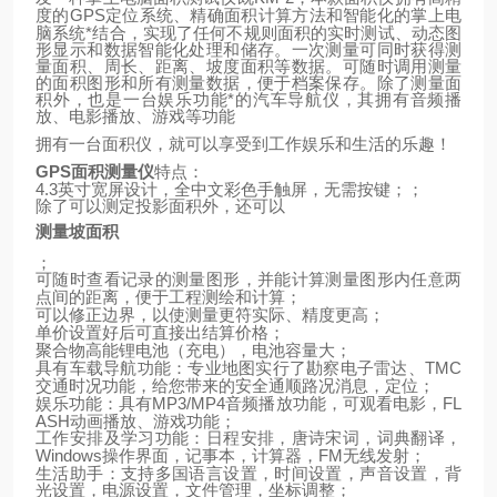
GPS
定位系统、精确面积计算方法和智能化的掌上电
度的
脑系统*结合，实现了任何不规则面积的实时测试、动态图
形显示和数据智能化处理和储存。一次测量可同时获得测
量面积、周长、距离、坡度面积等数据。可随时调用测量
的面积图形和所有测量数据，便于档案保存。除了测量面
积外，也是一台娱乐功能*的汽车导航仪，其拥有音频播
放、电影播放、游戏等功能
拥有一台面积仪，就可以享受到工作娱乐和生活的乐趣！
GPS
面积测量仪
特点：
4.3
英寸宽屏设计，全中文彩色手触屏，无需按键；；
除了可以测定投影面积外，还可以
测量坡面积
；
可随时查看记录的测量图形，并能计算测量图形内任意两
点间的距离，便于工程测绘和计算；
可以修正边界，以使测量更符实际、精度更高；
单价设置好后可直接出结算价格；
聚合物高能锂电池（充电），电池容量大；
TMC
具有车载导航功能：专业地图实行了勘察电子雷达、
交通时况功能，给您带来的安全通顺路况消息，定位；
MP3/MP4
FL
娱乐功能：具有
音频播放功能，可观看电影，
ASH
动画播放、游戏功能；
工作安排及学习功能：日程安排，唐诗宋词，词典翻译，
Windows
FM
操作界面，记事本，计算器，
无线发射；
生活助手：支持多国语言设置，时间设置，声音设置，背
光设置，电源设置，文件管理，坐标调整；