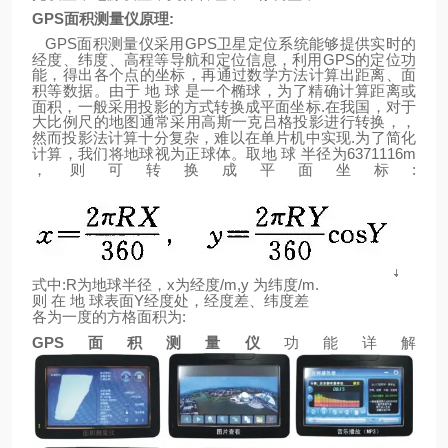
GPS
面积测量仪原理
:
GPS
GPS
面积测量仪采用
卫星定位系统能够提供实时的
GPS
经度、纬度、高程等导航和定位信息，利用
的定位功
能，得出各个点的坐标，再通过数学方法计算出距离、面
积等数据。由于
地
球
是一个椭球，为了精确计算距离或
.
面积，一般采用投影的方式转换成平面坐标
在我国，对于
大比例尺的地图通常采用高斯一克吕格投影进行转换，，
.
然而投影法计算十分复杂，难以在单片机中实现
为了简化
6371116m
计算，我们将地球视为正球体。取地
球
半径为
:
，则可转换成平面坐标
:R
x
/m,y
/m.
式中
为地球半径，
为经度
为纬度
Y
则
在
地
球表面
经度处，经度差、纬度差
:
各为一度的方格面积为
GPS
面积测量仪
功能详解