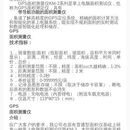
GPS
面积测量仪
KM-2
系列是掌上电脑面积测试仪，也
称为
GPS
面积测定仪，具有
带导航功能的面积测量仪
，集成了解高精度的
GPS
定位系统、精确的面积计算方法
和智能化的掌上电脑系统，能实现不规则面积的实时测试
和数据智能化处理和储存。
GPS
面积测量仪
技术指标：
:
１．测量数据
面积（投影面积，坡面积，亩和平方米同时
显示），距离，周长，经度，纬度，海拔高度，时间，单
价，总价；
1-3%
２．面积测量范围：不限，精度：面积zui大越精确，
３．距离测量范围：不限，精度：２米
0.2
４．时间精度：
秒
0-999999
/
５．单价设置：
元
亩
６．记录及图形存储：不限（取决于储存卡容量），断电
后原有的图形和数据不会消失
（
）
７．电源：充电电池（内置锂电）
附送车载充电器
119*80*15
mm
）
８．仪器尺寸：
（
GPS
面积测量仪
介绍：
应广大客户的要求，我公司在原有普通型面积仪基础上研
KM-2
发一种掌上电脑面积测试仪既
，本款面积仪拥有高精